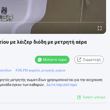
ου με λέιζερ διόδη με μετρητή αέρα
Μιλήστε τώρα.
Συμμετοχή
ματιδίων
#
50LPM φορητός μετρητής μορίων
ητός μετρητής σωματιδίων χρησιμοποιείται για την ανίχνευση
μονάδα όγκου των καθαρών...
Δείτε περισσότερα
Αφήστε μήνυμα.