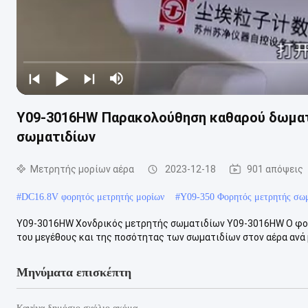
Y09-3016HW Παρακολούθηση καθαρού δωματί
σωματιδίων
Μετρητής μορίων αέρα
2023-12-18
901 απόψεις
#
DC16.8V φορητός μετρητής μορίων
#
Y09-350 Φορητός μετρητής σω
Y09-3016HW Χονδρικός μετρητής σωματιδίων Y09-3016HW Ο φορ
του μεγέθους και της ποσότητας των σωματιδίων στον αέρα ανά 
Μηνύματα επισκέπτη