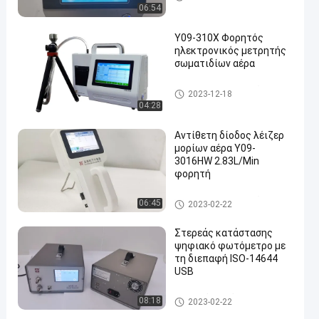
06:54
Y09-310X Φορητός
ηλεκτρονικός μετρητής
σωματιδίων αέρα
Μετρητής μορίων αέρα
2023-12-18
04:28
Αντίθετη δίοδος λέιζερ
μορίων αέρα Y09-
3016HW 2.83L/Min
φορητή
Μετρητής μορίων αέρα
06:45
2023-02-22
Στερεάς κατάστασης
ψηφιακό φωτόμετρο με
τη διεπαφή ISO-14644
USB
Ψηφιακό φωτόμετρο αερολύ
08:18
2023-02-22
ματος