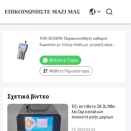
ΕΠΙΚΟΙΝΩΝΉΣΤΕ ΜΑΖΊ ΜΑΣ
Y09-3016HW Παρακολούθηση καθαρού
δωματίου με λέιζερ διόδη με μετρητή αέρα
σωματιδίων
Μιλήστε Τώρα.
Μάθετε Περισσότερα
Σχετικά βίντεο
Έξι αντίθετο 28.3L/Min
λέιζερ καναλιών
ποσοστό ροής μορίων
Μετρητής μορίων αέρα
2023-02-22