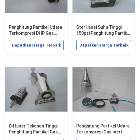
Penghitung Partikel Udara
Sterilisasi Suhu Tinggi
Terkompresi DHP Gas
150psi Penghitung Partikel
Tidak Berbahaya 28.3L
Gas Inert SUS316L
30psi
Dapatkan Harga Terbaik
Dapatkan Harga Terbaik
Diffuser Tekanan Tinggi
Penghitung Partikel Udara
Penghitung Partikel Gas
Terkompresi Gas Inert
Terkompresi DHP-II
DHP FKC-IB FKC-III FKC-V