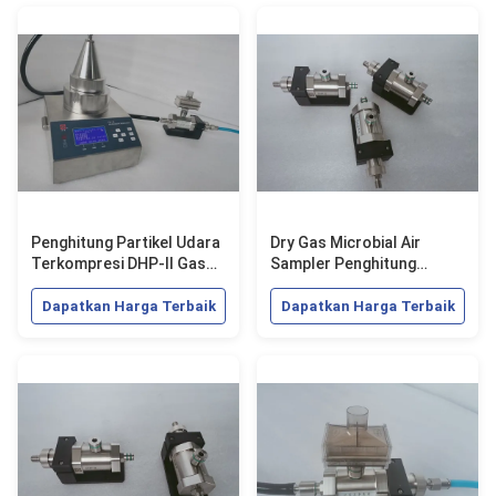
Penghitung Partikel Udara
Dry Gas Microbial Air
Terkompresi DHP-II Gas
Sampler Penghitung
Tidak Mudah Terbakar
Partikel Udara
0,2MPa
Terkompresi DHP-II
Dapatkan Harga Terbaik
Dapatkan Harga Terbaik