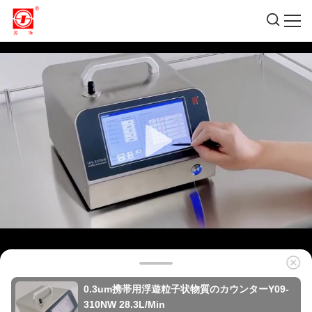
0.3um携帯用浮遊粒子状物質のカウンターY09-
310NW 28.3L/Min