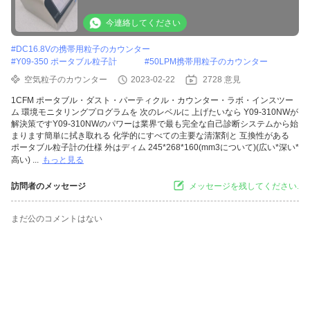
今連絡してください
#
DC16.8Vの携帯用粒子のカウンター
#
Y09-350 ポータブル粒子計
#
50LPM携帯用粒子のカウンター
空気粒子のカウンター
2023-02-22
2728 意見
1CFM ポータブル・ダスト・パーティクル・カウンター・ラボ・インスツー
ム 環境モニタリングプログラムを 次のレベルに 上げたいなら Y09-310NWが
解決策ですY09-310NWのパワーは業界で最も完全な自己診断システムから始
まります簡単に拭き取れる 化学的にすべての主要な清潔剤と 互換性がある
ポータブル粒子計の仕様 外はディム 245*268*160(mm3について)(広い*深い*
高い) ...
もっと見る
訪問者のメッセージ
メッセージを残してください.
まだ公のコメントはない