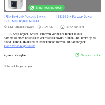
Şimdi Iletişime Geçin
#
FDA Elektronik Parçacık Sayıcısı
#
SS316 Sıvı Parçacık Sayıcı
#
USP Sıvı Parçacık Sayıcısı
Sıvı Parçacık Sayacı
2026-06-01
4962 görüşler
LE100 Sıvı Parçacık Sayıcı Filtrasyon Verimliliği Tespiti Teknik
parametrelersıvı parçacık sayıcıParçacık boyutu aralığı2-400 μmParçacık
boyutu kanalı24Maksimum tespit konsantrasyonu10000 parçacık...
Daha fazlasını görüntüle
Ziyaretçi mesajları
Mesajınızı bırakın.
Halka açık bir yorum yok.