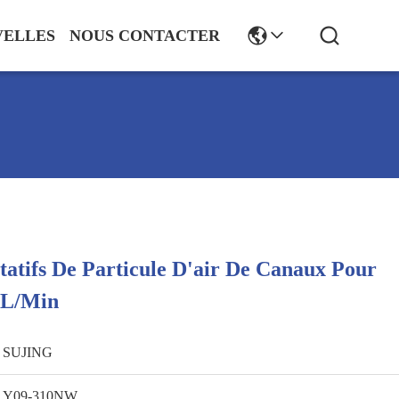
VELLES
NOUS CONTACTER
atifs De Particule D'air De Canaux Pour
3L/Min
SUJING
Y09-310NW