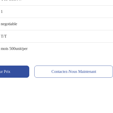
1
negotiable
T/T
mois 500unit/per
ur Prix
Contactez-Nous Maintenant