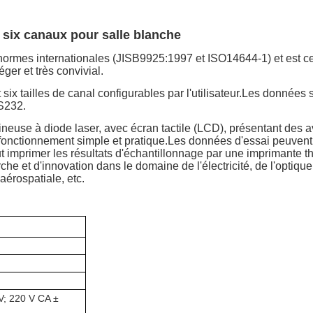
 six canaux pour salle blanche
mes internationales (JISB9925:1997 et ISO14644-1) et est certi
éger et très convivial.
ix tailles de canal configurables par l'utilisateur.Les données 
RS232.
ineuse à diode laser, avec écran tactile (LCD), présentant des 
n fonctionnement simple et pratique.Les données d'essai peuvent
ut imprimer les résultats d'échantillonnage par une imprimante t
e et d'innovation dans le domaine de l'électricité, de l'optique
aérospatiale, etc.
V; 220 V CA ±