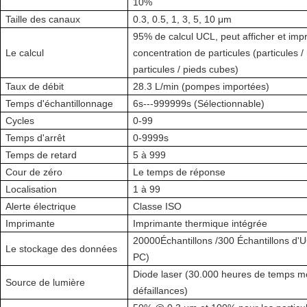
10%
Taille des canaux
0.3, 0.5, 1, 3, 5, 10 μm
95% de calcul UCL, peut afficher et impr
Le calcul
concentration de particules (particules 
particules / pieds cubes)
Taux de débit
28.3 L/min (pompes importées)
Temps d'échantillonnage
6s---999999s (Sélectionnable)
Cycles
0-99
Temps d'arrêt
0-9999s
Temps de retard
5 à 999
Cour de zéro
Le temps de réponse
Localisation
1 à 99
Alerte électrique
Classe ISO
Imprimante
Imprimante thermique intégrée
20000Échantillons /300 Échantillons d'U
Le stockage des données
PC)
Diode laser (30.000 heures de temps m
Source de lumière
défaillances)