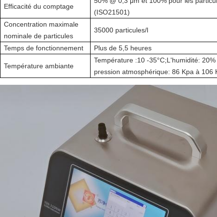
50% @ 0,3 μm et 100% pour les particu
Efficacité du comptage
(ISO21501)
Concentration maximale
35000 particules/l
nominale de particules
Temps de fonctionnement
Plus de 5,5 heures
Température :10 -35
°C
;
L'humidité: 20%
Température ambiante
pression atmosphérique: 86 Kpa à 106