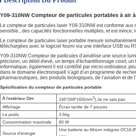
Description Du Produit
Y09-310NW Compteur de particules portables à air à
Le compteur de particules laser Y09-310NW est conforme aux nor
sensible., des capacités fonctionnelles multiples, et est mince, l
Le compteur de particules laser portable mesure simultanément s
téléchargées avec le logiciel fourni via une interface USB ou 
Y09-310NW Compteur de particules d'air
utilise une source lum
précision, un débit élevé, un temps d'échantillonnage court, u
informatique, également il est contrôlé par micro-ordinateur, pe
dans le domaine électroniqueIl s'agit d'un programme de recherch
pharmaceutiques, des produits biologiques, de l'aviation et de l'
Spécification du compteur de particules portable
3
À l'extérieur Dim
245*268*160
(
mm
);
Je ne sais pas.
Affichage
Écran tactile de 7 pouces
Le poids
3.5kg
Consommation maximale
80 W
Une batterie au lithium intégrée DC16.8
Source d'énergie