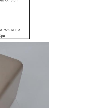
les
>
0.45 μm
 à 75% RH; la
 Kpa