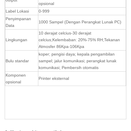
output
opsional
Label Lokasi
0-999
Penyimpanan
1000 Sampel (Dengan Perangkat Lunak PC)
Data
10 derajat celcius-30 derajat
Lingkungan
celcius
;
Kelembaban: 20%-75% RH
;
Tekanan
Atmosfer
86Kpa-106Kpa
koper; pengisi daya; kepala pengambilan
Bulu standar
sampel; jalur komunikasi; perangkat lunak
komunikasi; Pembersih otomatis
Komponen
Printer eksternal
opsional