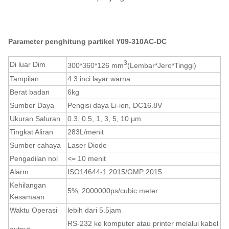
Parameter penghitung partikel Y09-310AC-DC
3
Di luar Dim
300*360*126 mm
(Lembar*Jero*Tinggi)
Tampilan
4.3 inci layar warna
Berat badan
6kg
Sumber Daya
Pengisi daya Li-ion, DC16.8V
Ukuran Saluran
0.3, 0.5, 1, 3, 5, 10
μm
Tingkat Aliran
283
L/menit
Sumber cahaya
Laser Diode
Pengadilan nol
<= 10 menit
Alarm
ISO14644-1:2015/GMP:2015
Kehilangan
5%, 2000000ps/cubic meter
Kesamaan
Waktu Operasi
lebih dari 5.5
jam
RS-232 ke komputer atau printer melalui kabel