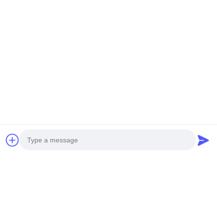
TEL:
0086-15850197058
E-Mail
sales@sj-auto.cn
Surat Kabar Kami
Langganan buletin kami untuk diskon dan banyak lagi.
Photo
Hubungi Kami