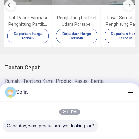
Lab Pabrik Farmasi
Penghitung Partikel
Layar Sentuh T
Penghitung Partikel
Udara Portabel
Penghitung Parti
Kualitas Udara
Enam Saluran
Debu 25um Di
Dapatkan Harga
Dapatkan Harga
Dapatkan Harg
100LPM 80W
100LPM Dengan
Industri Elektro
Terbaik
Terbaik
Terbaik
Printer Thermal
Built In
Tautan Cepat
Rumah
Tentang Kami
Produk
Kasus
Berita
Hubungi Kami
Sofia
Kontak Cepat
2:11 PM
Alamat
Good day, what product are you looking for?
Jalan Weixin No.2, Taman Industri Suzhou, Jiangsu,
Tiongkok