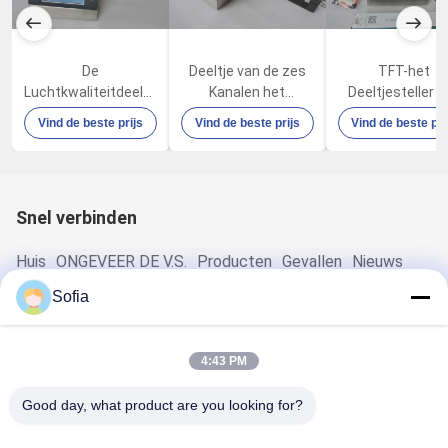
De
Deeltje van de zes
TFT-het
Luchtkwaliteitdeeltje
Kanalen het
Deeltjesteller v
Tegen100lpm 80W
Draagbare Lucht
het Touch
Vind de beste prijs
Vind de beste prijs
Vind de beste pri
van de laboratorium
Tegen100lpm met
screen25um Stof
Farmaceutisch
Gebouwd in
Elektronische
Fabriek
Thermische Printer
Industrie
Snel verbinden
Huis
ONGEVEER DE V.S.
Producten
Gevallen
Nieuws
Neem Contact Met Ons Op
Sofia
Snel contact
4:43 PM
Adres
Good day, what product are you looking for?
Road van No.2weixin, Suzhou-Industrieterrein, Jiangsu,
China