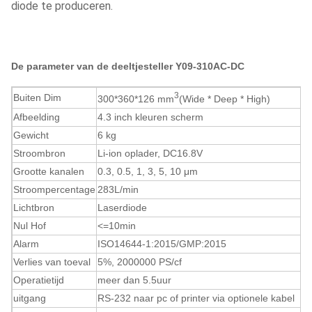
diode te produceren.
De parameter van de deeltjesteller Y09-310AC-DC
3
Buiten Dim
300*360*126 mm
(Wide * Deep * High)
Afbeelding
4.3 inch kleuren scherm
Gewicht
6 kg
Stroombron
Li-ion oplader, DC16.8V
Grootte kanalen
0.3, 0.5, 1, 3, 5, 10
μm
Stroompercentage
283
L/min
Lichtbron
Laserdiode
Nul Hof
<=10min
Alarm
ISO14644-1:2015/GMP:2015
Verlies van toeval
5%, 2000000 PS/cf
Operatietijd
meer dan 5.5
uur
uitgang
RS-232 naar pc of printer via optionele kabel