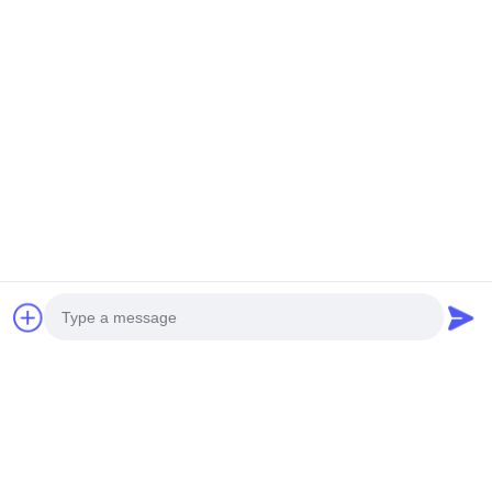
Tel.:
0086-15850197058
E-Mail
sales@sj-auto.cn
Onze Nieuwsbrief
Abonneer u op onze nieuwsbrief voor kortingen en meer.
Photo
Neem Contact Met Ons Op