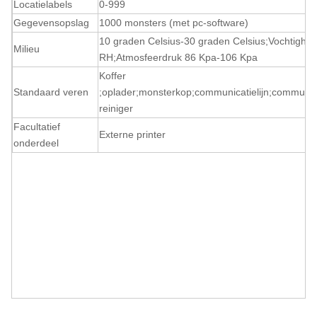
Locatielabels
0-999
Gegevensopslag
1000 monsters (met pc-software)
10 graden Celsius-30 graden Celsius
;
Vochtighe
Milieu
RH
;
Atmosfeerdruk
86 Kpa-106 Kpa
Koffer
Standaard veren
;oplader;monsterkop;communicatielijn;communic
reiniger
Facultatief
Externe printer
onderdeel