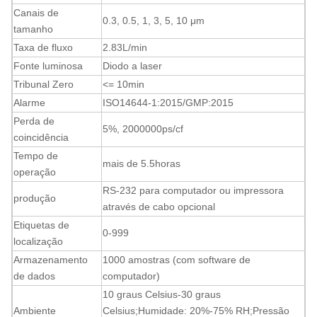
Canais de
0.3, 0.5, 1, 3, 5, 10
μm
tamanho
Taxa de fluxo
2.83
L/min
Fonte luminosa
Diodo a laser
Tribunal Zero
<= 10min
Alarme
ISO14644-1:2015/GMP:2015
Perda de
5%, 2000000ps/cf
coincidência
Tempo de
mais de 5.5
horas
operação
RS-232 para computador ou impressora
produção
através de cabo opcional
Etiquetas de
0-999
localização
Armazenamento
1000 amostras (com software de
de dados
computador)
10 graus Celsius-30 graus
Ambiente
Celsius
;
Humidade: 20%-75% RH
;
Pressão