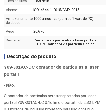
Taxa de fluxo:
2.83L/min
Alarme:
ISO14644-1: 2015/GMP: 2015
Armazenamento
1000 amostras (com software do PC)
de dados:
Peso:
20,6 kg
Destacar:
Contador de partículas a laser portátil
,
0.1CFM Contador de partículas no ar
Descrição do produto
Y09-301AC-DC contador de partículas a laser
portátil
- Não.
O contador de partículas aerotransportadas por laser
portátil Y09-301AC-DC 0.1cfm é o portátil de 2,83 LPM
0,3 microns da indústria projetado para uso contínuo.