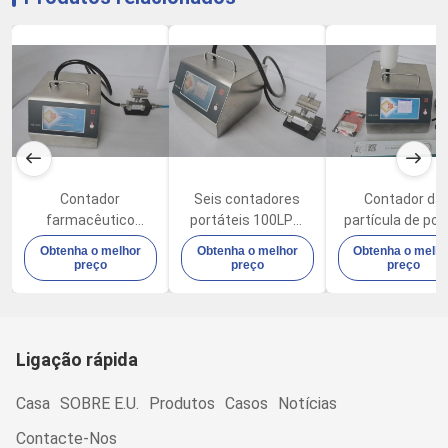
Contador
Seis contadores
Contador da
farmacêutico
portáteis 100LPM
partícula de poe
100LPM 80W da
da partícula de ar
do tela táctil 2
Obtenha o melhor
Obtenha o melhor
Obtenha o melh
partícula da
dos canais com
de TFT na indúst
preço
preço
preço
qualidade do ar da
construído na
eletrônica
fábrica do
impressora térmica
laboratório
Ligação rápida
Casa
SOBRE E.U.
Produtos
Casos
Notícias
Contacte-Nos