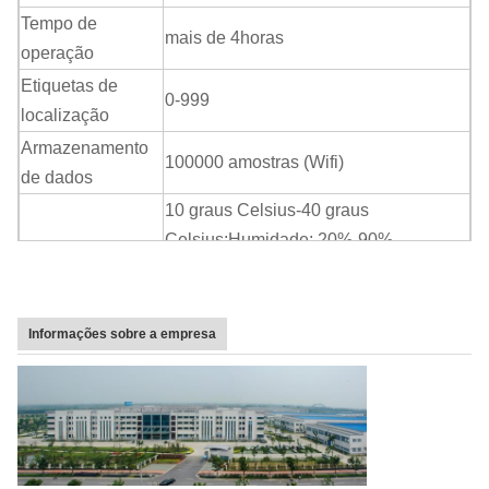
Tempo de
mais de 4
horas
operação
Etiquetas de
0-999
localização
Armazenamento
100000 amostras (Wifi)
de dados
10 graus Celsius-40 graus
Celsius
;
Humidade: 20%-90%
Ambiente
RH
;
Pressão atmosférica
86Kpa-
106Kpa
Informações sobre a empresa