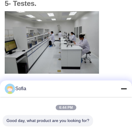
5- Testes.
5- Embalagem.
Sofia
6:44 PM
Good day, what product are you looking for?