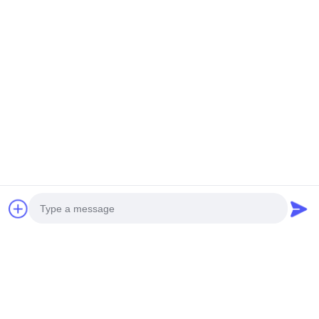
Tags:
Contador portátil da partícula de DC16.8V
Y09-350 Contador de partículas portátil
Contador portátil da partícula 50LPM
Produtos relacionados
Photo