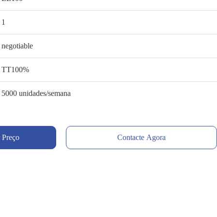
1
negotiable
TT100%
5000 unidades/semana
 Preço
Contacte Agora