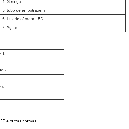
4. Seringa
5. tubo de amostragem
6. Luz de câmara LED
7. Agitar
× 1
to × 1
e ×1
 JP e outras normas