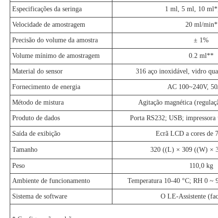
Especificações da seringa
1 ml, 5 ml, 10 ml*
Velocidade de amostragem
20 ml/min*
Precisão do volume da amostra
± 1%
Volume mínimo de amostragem
0.2 ml**
Material do sensor
316 aço inoxidável, vidro q
Fornecimento de energia
AC 100~240V, 5
Método de mistura
Agitação magnética (regulaç
Produto de dados
Porta RS232; USB; impressora 
Saída de exibição
Ecrã LCD a cores de 7
Tamanho
320 ((L) × 309 ((W) ×
Peso
110,0 kg
Ambiente de funcionamento
Temperatura 10-40 °C; RH 0 ~ 
Sistema de software
O LE-Assistente (fac