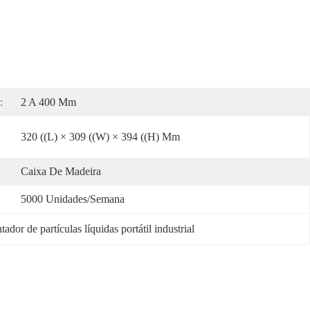
:
2 A 400 Μm
320 ((L) × 309 ((W) × 394 ((H) Mm
Caixa De Madeira
5000 Unidades/semana
ador de partículas líquidas portátil industrial