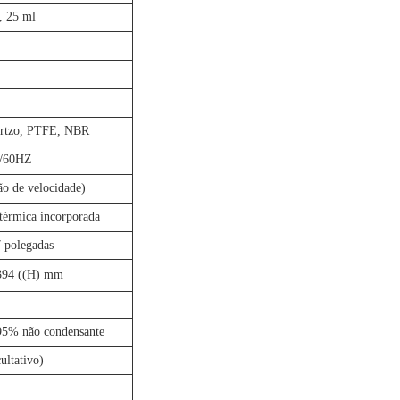
, 25 ml
uartzo, PTFE, NBR
0/60HZ
ão de velocidade)
térmica incorporada
 polegadas
 394 ((H) mm
95% não condensante
ultativo)