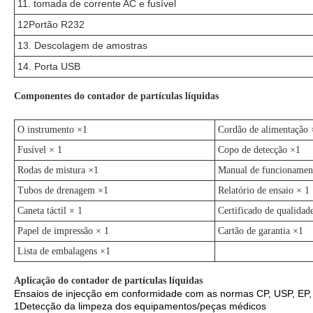
11. tomada de corrente AC e fusível
12Portão R232
13. Descolagem de amostras
14. Porta USB
Componentes do contador de partículas líquidas
O instrumento ×1
Cordão de alimentação 
Fusível × 1
Copo de detecção ×1
Rodas de mistura ×1
Manual de funcionamen
Tubos de drenagem ×1
Relatório de ensaio × 1
Caneta táctil × 1
Certificado de qualidad
Papel de impressão × 1
Cartão de garantia ×1
Lista de embalagens ×1
Aplicação do contador de partículas líquidas
Ensaios de injecção em conformidade com as normas CP, USP, EP,
1Detecção da limpeza dos equipamentos/peças médicos