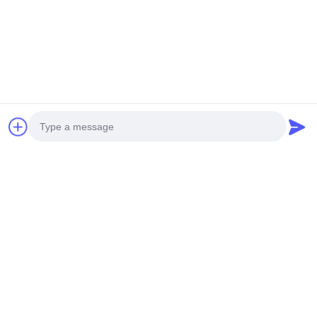
ТЕЛЕФОН:
0086-15850197058
Электронная Почта
sales@sj-auto.cn
Наш бюллетень
Подпишитесь на нашу информационную рассылку для
получения скидок и прочего.
Photo
Video Call
Audio Call
Свяжитесь С Нами