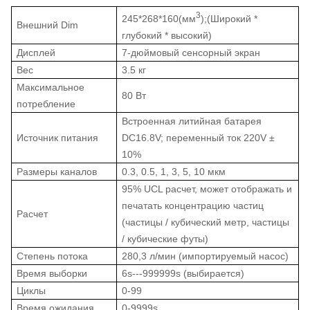
3
245*268*160
(
мм
);
(Широкий *
Внешний Dim
глубокий * высокий)
Дисплей
7-дюймовый сенсорный экран
Вес
3.5 кг
Максимальное
80 Вт
потребление
Встроенная литийная батарея
Источник питания
DC16.8V; переменный ток 220V ±
10%
Размеры каналов
0.3, 0.5, 1, 3, 5, 10 мкм
95% UCL расчет, может отображать и
печатать концентрацию частиц
Расчет
(частицы / кубический метр, частицы
/ кубические футы)
Степень потока
280,3 л/мин (импортируемый насос)
Время выборки
6s---999999s (выбирается)
Циклы
0-99
Время ожидания
0-9999s