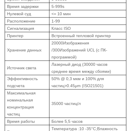
Время задержки
5-999s
Нулевой суд
<= 10 мин
Расположение
1-99
Сигнализация
Класс ISO
Принтер
Встроенный тепловой принтер
20000Изображения
Хранение данных
/300Изображений UCL (с ПК-
программой)
Лазерный диод (30000 часов
Источник света
среднее время между сбоями)
Эффективность
50% @ 0,3 мкм и 100% для
подсчета
частиц
>
0.45μm (ISO21501)
Максимальная
номинальная
35000 частиц/л
концентрация
частиц
Время работы
Более 5,5 часов
Температура :10 -35
°C
;
Влажность