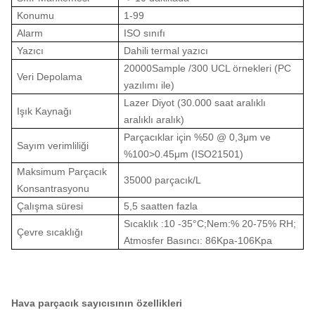
Konumu
1-99
Alarm
ISO sınıfı
Yazıcı
Dahili termal yazıcı
20000Sample /300 UCL örnekleri (PC
Veri Depolama
yazılımı ile)
Lazer Diyot (30.000 saat aralıklı
Işık Kaynağı
aralıklı aralık)
Parçacıklar için %50 @ 0,3μm ve
Sayım verimliliği
%100
>
0.45μm (ISO21501)
Maksimum Parçacık
35000 parçacık/L
Konsantrasyonu
Çalışma süresi
5,5 saatten fazla
Sıcaklık :10 -35
°C
;
Nem:% 20-75% RH;
Çevre sıcaklığı
Atmosfer Basıncı: 86Kpa-106Kpa
Hava parçacık sayıcısının özellikleri