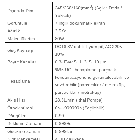
3
245*268*160
(
mm
);
(Açık * Derin *
Dışarıda Dim
Yüksek)
Görüntüle
7 inçlik dokunmatik ekran
Ağırlık
3.5Kg
Maks. tüketim
80W
DC16.8V dahili lityum pil; AC 220V ±
Güç Kaynağı
10%
Boyut Kanalları
0.3- Evet.5, 1, 3, 5, 10 μm
%95 UCL hesaplama, parçacık
konsantrasyonunu görüntüleyebilir ve
Hesaplama
yazdırabilir (parçacıklar / metreküp,
parçacıklar / metreküp)
Akış Hızı
28.3L/min (İthal Pompa)
Örnek süresi
6s---999999s (Seçilebilir)
Döngüler
0-99
Bekleme Zamanı
0-9999s
Gecikme Zamanı
5-999'lar
Sıfır Mahkemesi
<=10 dakikada