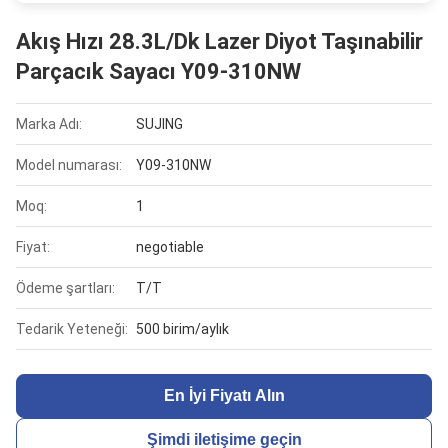
Akış Hızı 28.3L/Dk Lazer Diyot Taşınabilir
Parçacık Sayacı Y09-310NW
Marka Adı:
SUJING
Model numarası:
Y09-310NW
Moq:
1
Fiyat:
negotiable
Ödeme şartları:
T/T
Tedarik Yeteneği:
500 birim/aylık
En İyi Fiyatı Alın
Şimdi iletişime geçin