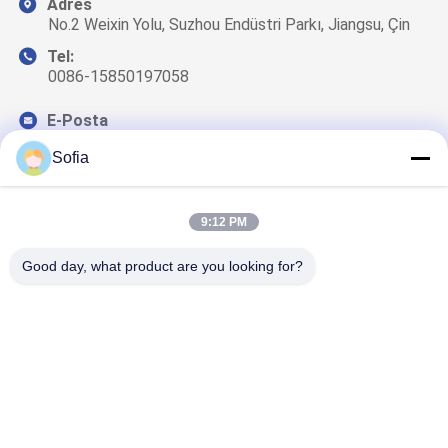
Adres
No.2 Weixin Yolu, Suzhou Endüstri Parkı, Jiangsu, Çin
Tel:
0086-15850197058
E-Posta
sales@sj-auto.cn
Sofia
9:12 PM
Haber Bültenimiz
Good day, what product are you looking for?
İndirimler ve daha fazlası için bültenimize abone olun.