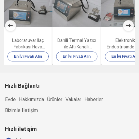
Laboratuvar İlaç
Dahili Termal Yazıcı
Elektronik
Fabrikası Hava
ile Altı Kanallı
Endüstrisinde 
Kalitesi Parçacık
Taşınabilir Hava
Dokunmatik Ekr
En İyi Fiyatı Alın
En İyi Fiyatı Alın
En İyi Fiyatı Alı
Sayacı 100LPM 80W
Parçacık Sayacı
25um Toz Parça
100LPM
Sayacı
Hızlı Bağlantı
Evde
Hakkımızda
Ürünler
Vakalar
Haberler
Bizimle İletişim
Hızlı iletişim