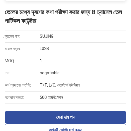
তেলের মধ্যে দূষণের কণা পরীক্ষা করার জন্য 8 চ্যানেল তেল
পার্টিকল কাউন্টার
ব্র্যান্ডের নাম:
SUJING
মডেল নম্বর:
L02B
MOQ.:
1
দাম:
negotiable
অর্থ প্রদানের শর্তাদি:
T/T, L/C, ওয়েস্টার্ন ইউনিয়ন
সরবরাহ ক্ষমতা:
500 ইউনিট/মাস
সেরা দাম পান
এখনই যোগাযোগ করুন