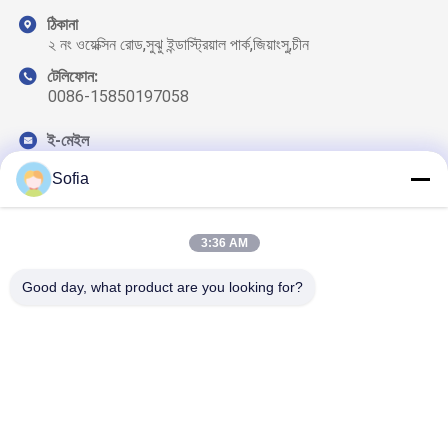
ঠিকানা
২ নং ওয়েক্সিন রোড,সুঝু ইন্ডাস্ট্রিয়াল পার্ক,জিয়াংসু,চীন
টেলিফোন:
0086-15850197058
ই-মেইল
sales@sj-auto.cn
Sofia
3:36 AM
আমাদের নিউজলেটার
Good day, what product are you looking for?
আমাদের নিউজলেটারে সাবস্ক্রাইব করুন এবং আরও অনেক কিছু পেতে পারেন।