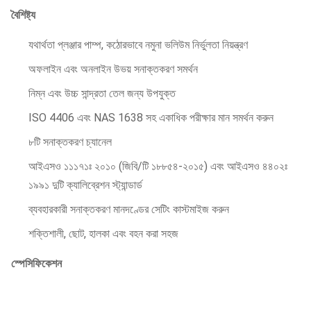
বৈশিষ্ট্য
যথার্থতা প্লঞ্জার পাম্প, কঠোরভাবে নমুনা ভলিউম নির্ভুলতা নিয়ন্ত্রণ
অফলাইন এবং অনলাইন উভয় সনাক্তকরণ সমর্থন
নিম্ন এবং উচ্চ সান্দ্রতা তেল জন্য উপযুক্ত
ISO 4406 এবং NAS 1638 সহ একাধিক পরীক্ষার মান সমর্থন করুন
৮টি সনাক্তকরণ চ্যানেল
আইএসও ১১১৭১ঃ ২০১০ (জিবি/টি ১৮৮৫৪-২০১৫) এবং আইএসও ৪৪০২ঃ
১৯৯১ দুটি ক্যালিব্রেশন স্ট্যান্ডার্ড
ব্যবহারকারী সনাক্তকরণ মানদণ্ডের সেটিং কাস্টমাইজ করুন
শক্তিশালী, ছোট, হালকা এবং বহন করা সহজ
স্পেসিফিকেশন