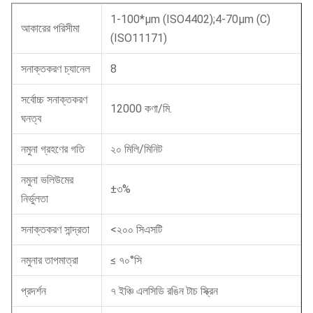
1-100*μm (ISO4402);4-70μm (C)
আকারের পরিসীমা
(ISO11171)
সনাক্তকরণ চ্যানেল
8
সর্বোচ্চ সনাক্তকরণ
12000 কণা/মি.
ঘনত্ব
নমুনা গ্রহণের গতি
২০ মিলি/মিনিট
নমুনা ভলিউমের
±৩%
নির্ভুলতা
সনাক্তকরণ সান্দ্রতা
<২০০ সিএসটি
নমুনার তাপমাত্রা
≤ ৭০°সি
প্রদর্শন
৭ ইঞ্চি এলসিডি রঙিন টাচ স্ক্রিন