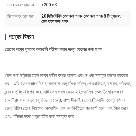
সনাক্তকরণ সান্দ্রতা:
<200 cSt
বিশেষভাবে তুলে ধরা:
20 মিলি/মিনিট তেল কণা গণক
,
তেল কণা গণক 8 টি চ্যানেল
,
তেল তরল কণা গণক
পণ্যের বিবরণ
তেলের মধ্যে দূষণের কণাগুলি পরীক্ষা করার জন্য তেলের কণা গণক
তেল কণা কাউন্টার তরল মধ্যে কঠিন কণার আকার এবং সংখ্যা সনাক্ত করতে ব্যবহৃত
হয়। এটি ব্যাপকভাবে বিমান, মহাকাশ, বৈদ্যুতিক শক্তি,পেট্রোলিয়াম, রসায়ন, পরিবহন,
বন্দর,ধাতুবিদ্যাবিশেষ করে, এটি তেল তরল যেমন হাইড্রোলিক তেল, তৈলাক্তকরণ
তেল,ট্রান্সফরমার তেল (বিচ্ছিন্ন তেল), বাষ্প টারবাইন তেল (টারবাইন তেল), গিয়ার
তেল, ইঞ্জিন তেল, বিমানের কেরোসিন এবং জলভিত্তিক জলবাহী তেল এবং জৈব তরল
এবং পলিমার দ্রবণে দ্রবণহীন কণা সনাক্ত করে।