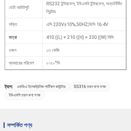
RS232 ইন্টারফেস, ইউএসবি ইন্টারফেস, অন্তর্নির্মিত
ডেটা আউটপুট
প্রিন্টার
শক্তি
এসি 220V±10%,50HZ;ডিসি 16.4V
মাত্রা
410 ((L) × 210 ((H) × 330 ((W) মিমি
ওজন
১৩ কেজি
ব্যবহারের পরিবেশ
০-৫০°সি
ট্যাগ:
এফডিএ ইলেকট্রনিক পার্টিকল কাউন্টার
SS316 তরল কণা গণক
ইউএসপি তরল কণা গণক
সম্পর্কিত পণ্য