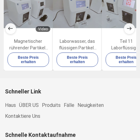
Video
Magnetischer
Laborwasser, das
Teil 11
rührender Partikel-
flüssigen Partikel-
Laborflüssige
Zähler des
Zähler LE100
elektronische
Beste Preis
Beste Preis
Beste Preis
Cleanroom-LE100
LE100S prüft
Partikel-Zähler 
erhalten
erhalten
erhalten
mit errichtet im
21 CFR
Drucker
Schneller Link
Haus
ÜBER US
Produits
Fälle
Neuigkeiten
Kontaktiere Uns
Schnelle Kontaktaufnahme