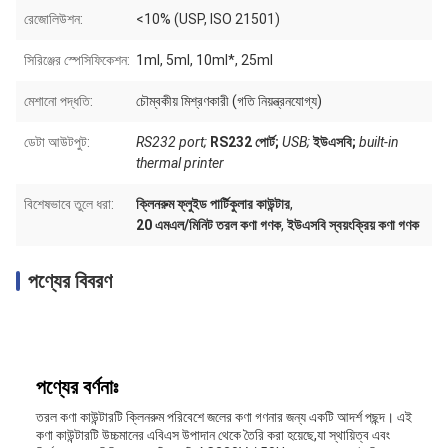
রেজোলিউশন:
<10% (USP, ISO 21501)
সিরিঞ্জের স্পেসিফিকেশন:
1ml, 5ml, 10ml*, 25ml
মেশানো পদ্ধতি:
চৌম্বকীয় মিশ্রণকারী (গতি নিয়ন্ত্রনযোগ্য)
ডেটা আউটপুট:
RS232 port;
RS232 পোর্ট;
USB;
ইউএসবি;
built-in
thermal printer
বিশেষভাবে তুলে ধরা:
ক্লিনরুম ফ্লুইড পার্টিকুলার কাউন্টার
,
20 এমএল/মিনিট তরল কণা গণক
,
ইউএসবি স্বয়ংক্রিয় কণা গণক
পণ্যের বিবরণ
পণ্যের বর্ণনাঃ
তরল কণা কাউন্টারটি ক্লিনরুম পরিবেশে জলের কণা গণনার জন্য একটি আদর্শ পছন্দ। এই
কণা কাউন্টারটি উচ্চমানের এবিএস উপাদান থেকে তৈরি করা হয়েছে,যা স্থায়িত্ব এবং