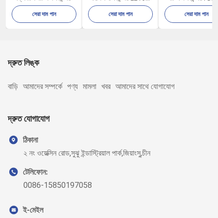
LE100S
CFR পার্ট 11
সেরা দাম পান
সেরা দাম পান
সেরা দাম পান
দ্রুত লিঙ্ক
বাড়ি
আমাদের সম্পর্কে
পণ্য
মামলা
খবর
আমাদের সাথে যোগাযোগ
দ্রুত যোগাযোগ
ঠিকানা
২ নং ওয়েক্সিন রোড,সুঝু ইন্ডাস্ট্রিয়াল পার্ক,জিয়াংসু,চীন
টেলিফোন:
0086-15850197058
ই-মেইল