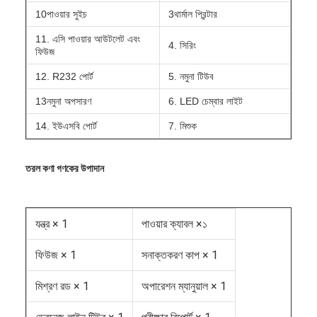
10পাওয়ার সুইচ
3থার্মাল প্রিন্টার
11. এসি পাওয়ার আউটলেট এবং
4. সিরিং
ফিউজ
12. R232 পোর্ট
5. নমুনা টিউব
13নমুনা অপসারণ
6. LED চেম্বার লাইট
14. ইউএসবি পোর্ট
7. মিশুক
তরল কণা গণকের উপাদান
যন্ত্র × 1
পাওয়ার ক্যাবল ×১
ফিউজ × 1
সনাক্তকরণ কাপ × 1
মিশ্রণ রড × 1
অপারেশন ম্যানুয়াল × 1