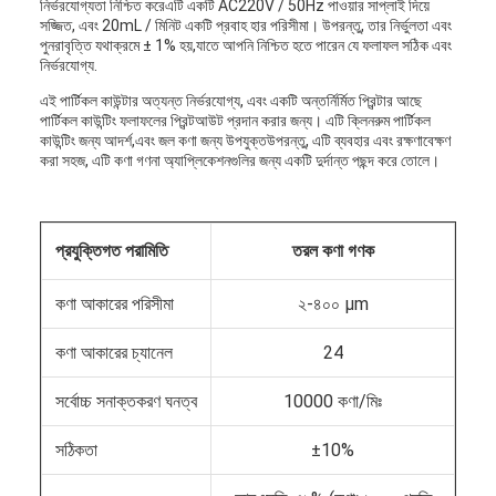
নির্ভরযোগ্যতা নিশ্চিত করেএটি একটি AC220V / 50Hz পাওয়ার সাপ্লাই দিয়ে
সজ্জিত, এবং 20mL / মিনিট একটি প্রবাহ হার পরিসীমা। উপরন্তু, তার নির্ভুলতা এবং
পুনরাবৃত্তি যথাক্রমে ± 1% হয়,যাতে আপনি নিশ্চিত হতে পারেন যে ফলাফল সঠিক এবং
নির্ভরযোগ্য.
এই পার্টিকল কাউন্টার অত্যন্ত নির্ভরযোগ্য, এবং একটি অন্তর্নির্মিত প্রিন্টার আছে
পার্টিকল কাউন্টিং ফলাফলের প্রিন্টআউট প্রদান করার জন্য। এটি ক্লিনরুম পার্টিকল
কাউন্টিং জন্য আদর্শ,এবং জল কণা জন্য উপযুক্তউপরন্তু, এটি ব্যবহার এবং রক্ষণাবেক্ষণ
করা সহজ, এটি কণা গণনা অ্যাপ্লিকেশনগুলির জন্য একটি দুর্দান্ত পছন্দ করে তোলে।
প্রযুক্তিগত পরামিতি
তরল কণা গণক
কণা আকারের পরিসীমা
২-৪০০ μm
কণা আকারের চ্যানেল
24
সর্বোচ্চ সনাক্তকরণ ঘনত্ব
10000 কণা/মিঃ
সঠিকতা
±10%