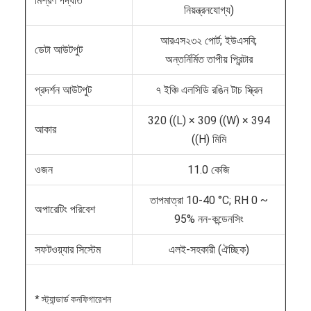
মিশ্রণ পদ্ধতি
নিয়ন্ত্রনযোগ্য)
আরএস২৩২ পোর্ট; ইউএসবি;
ডেটা আউটপুট
অন্তর্নির্মিত তাপীয় প্রিন্টার
প্রদর্শন আউটপুট
৭ ইঞ্চি এলসিডি রঙিন টাচ স্ক্রিন
320 ((L) × 309 ((W) × 394
আকার
((H) মিমি
ওজন
11.0 কেজি
তাপমাত্রা 10-40 °C; RH 0 ~
অপারেটিং পরিবেশ
95% নন-কন্ডেনসিং
সফটওয়্যার সিস্টেম
এলই-সহকারী (ঐচ্ছিক)
* স্ট্যান্ডার্ড কনফিগারেশন