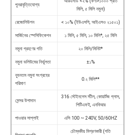
আরএসডি <২% (কণা>১০০০ প্রতি
পুনরাবৃত্তিযোগ্য
মিলি, ৫ মিলি নমুনা)
রেজোলিউশন
< ১০% (ইউএসপি, আইএসও ২১৫০১)
সার্জিনের স্পেসিফিকেশন
১ মিলি, ৫ মিলি, ১০ মিলি*, ২৫ মিলি
নমুনা গ্রহণের গতি
২০ মিলি/মিনিট*
নমুনা ভলিউমের নির্ভুলতা
±১%
ন্যূনতম নমুনা সংগ্রহের
0.২ মিলি**
পরিমাণ
316 স্টেইনলেস স্টীল, কোয়ার্টজ গ্লাস,
সেন্সর উপাদান
পিটিএফই, এনবিআর
পাওয়ার সাপ্লাই
এসি 100 ~ 240V, 50/60HZ
চৌম্বকীয় মিশ্রণকারী (গতি