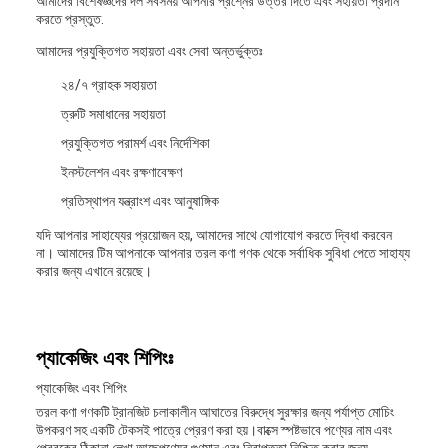
আমাদের বিশেষজ্ঞদের দল সবসময় আপনার প্রশ্নের উত্তর দিতে এবং সহায়তা প্রদান
করতে প্রস্তুত.
আমাদের প্রযুক্তিগত সহায়তা এবং সেবা অন্তর্ভুক্তঃ
২৪/৭ গ্রাহক সহায়তা
ত্রুটি সমাধানের সহায়তা
প্রযুক্তিগত পরামর্শ এবং নির্দেশিকা
ইনস্টলেশন এবং রক্ষণাবেক্ষণ
প্রতিস্থাপন যন্ত্রাংশ এবং আনুষাঙ্গিক
যদি আপনার সাহায্যের প্রয়োজন হয়, আমাদের সাথে যোগাযোগ করতে দ্বিধা করবেন
না। আমাদের টিম আপনাকে আপনার তরল কণা গণক থেকে সর্বাধিক সুবিধা পেতে সাহায্য
করার জন্য এখানে রয়েছে।
প্যাকেজিং এবং শিপিংঃ
প্যাকেজিং এবং শিপিং
তরল কণা গণকটি ট্রানজিট চলাকালীন আঘাতের বিরুদ্ধে সুরক্ষার জন্য পর্যাপ্ত মোচিং
উপকরণ সহ একটি টেকসই পাত্রে প্রেরণ করা হয়।বাক্সে স্পষ্টভাবে পণ্যের নাম এবং