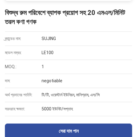
বিশুদ্ধ রুম পরিবেশে ব্যাপক প্রয়োগ সহ 20 এমএল/মিনিট
তরল কণা গণক
ব্র্যান্ডের নাম:
SUJING
মডেল নম্বর:
LE100
MOQ.:
1
দাম:
negotiable
অর্থ প্রদানের শর্তাদি:
টি/টি, ওয়েস্টার্ন ইউনিয়ন, মানিগ্রাম, এল/সি
সরবরাহ ক্ষমতা:
5000 ইউনিট/সপ্তাহ
সেরা দাম পান