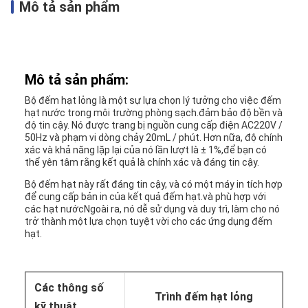
Mô tả sản phẩm
Mô tả sản phẩm:
Bộ đếm hạt lỏng là một sự lựa chọn lý tưởng cho việc đếm
hạt nước trong môi trường phòng sạch.đảm bảo độ bền và
độ tin cậy. Nó được trang bị nguồn cung cấp điện AC220V /
50Hz và phạm vi dòng chảy 20mL / phút. Hơn nữa, độ chính
xác và khả năng lặp lại của nó lần lượt là ± 1%,để bạn có
thể yên tâm rằng kết quả là chính xác và đáng tin cậy.
Bộ đếm hạt này rất đáng tin cậy, và có một máy in tích hợp
để cung cấp bản in của kết quả đếm hạt.và phù hợp với
các hạt nướcNgoài ra, nó dễ sử dụng và duy trì, làm cho nó
trở thành một lựa chọn tuyệt vời cho các ứng dụng đếm
hạt.
Các thông số
Trình đếm hạt lỏng
kỹ thuật