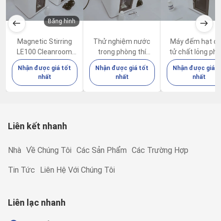
Băng hình
Magnetic Stirring
Thử nghiệm nước
Máy đếm hạt đi
LE100 Cleanroom
trong phòng thí
tử chất lỏng ph
Particle Counter với
nghiệm Máy đếm
thí nghiệm FDA
Nhận được giá tốt
Nhận được giá tốt
Nhận được giá t
máy in tích hợp
hạt lỏng LE100
CFR Phần 11
nhất
nhất
nhất
LE100S
Liên kết nhanh
Nhà
Về Chúng Tôi
Các Sản Phẩm
Các Trường Hợp
Tin Tức
Liên Hệ Với Chúng Tôi
Liên lạc nhanh