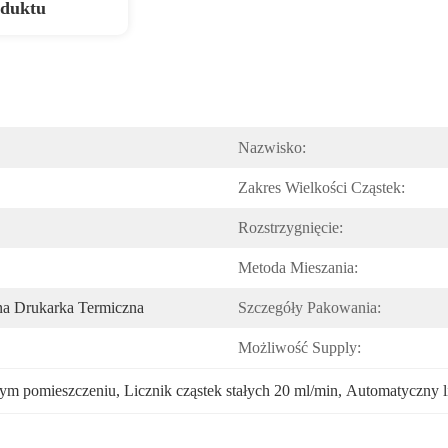
oduktu
Nazwisko:
Zakres Wielkości Cząstek:
Rozstrzygnięcie:
Metoda Mieszania:
a Drukarka Termiczna
Szczegóły Pakowania:
Możliwość Supply:
stym pomieszczeniu
, 
Licznik cząstek stałych 20 ml/min
, 
Automatyczny l