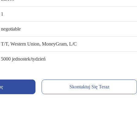
1
negotiable
T/T, Western Union, MoneyGram, L/C
5000 jednostek/tydzień
nę
Skontaktuj Się Teraz