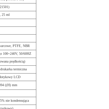
21501)
, 25 ml
 kwarcowe, PTFE, NBR
ego 100~240V, 50/60HZ
owana prędkością)
drukarka termiczna
 dotykowy LCD
 394 ((H) mm
5% nie kondensująca
wiązkowy)