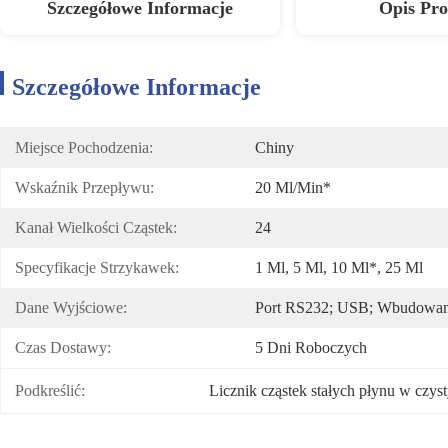
Szczegółowe Informacje
Opis Pr
Szczegółowe Informacje
Miejsce Pochodzenia:
Chiny
Wskaźnik Przepływu:
20 Ml/min*
Kanał Wielkości Cząstek:
24
Specyfikacje Strzykawek:
1 Ml, 5 Ml, 10 Ml*, 25 Ml
Dane Wyjściowe:
Port RS232; USB; Wbudowan
Czas Dostawy:
5 Dni Roboczych
Podkreślić:
Licznik cząstek stałych płynu w czy