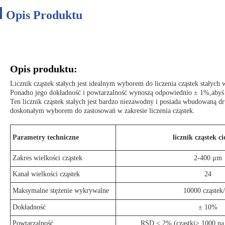
Opis Produktu
Opis produktu:
Licznik cząstek stałych jest idealnym wyborem do liczenia cząstek stały
Ponadto jego dokładność i powtarzalność wynoszą odpowiednio ± 1%,abyś 
Ten licznik cząstek stałych jest bardzo niezawodny i posiada wbudowaną dr
doskonałym wyborem do zastosowań w zakresie liczenia cząstek.
Parametry techniczne
licznik cząstek c
Zakres wielkości cząstek
2-400 μm
Kanał wielkości cząstek
24
Maksymalne stężenie wykrywalne
10000 cząstek
Dokładność
± 10%
Powtarzalność
RSD < 2% (cząstki> 1000 na 