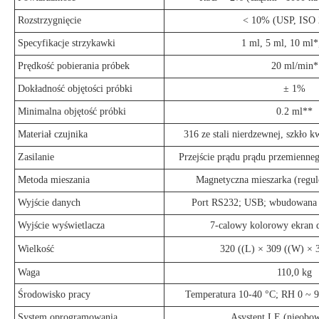
Rozstrzygnięcie
< 10% (USP, ISO 
Specyfikacje strzykawki
1 ml, 5 ml, 10 ml*
Prędkość pobierania próbek
20 ml/min*
Dokładność objętości próbki
± 1%
Minimalna objętość próbki
0.2 ml**
Materiał czujnika
316 ze stali nierdzewnej, szkło
Zasilanie
Przejście prądu prądu przemienn
Metoda mieszania
Magnetyczna mieszarka (regul
Wyjście danych
Port RS232; USB; wbudowana 
Wyjście wyświetlacza
7-calowy kolorowy ekran
Wielkość
320 ((L) × 309 ((W) ×
Waga
110,0 kg
Środowisko pracy
Temperatura 10-40 °C; RH 0 ~ 9
System oprogramowania
Asystent LE (nieobo