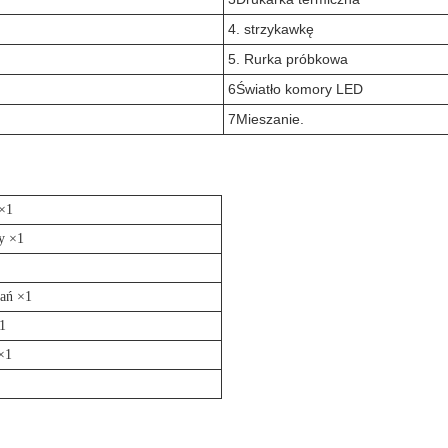
4. strzykawkę
5. Rurka próbkowa
6Światło komory LED
7Mieszanie.
 ×1
y ×1
dań ×1
×1
×1