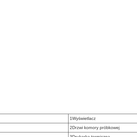
1Wyświetlacz
2Drzwi komory próbkowej
3Drukarka termiczna