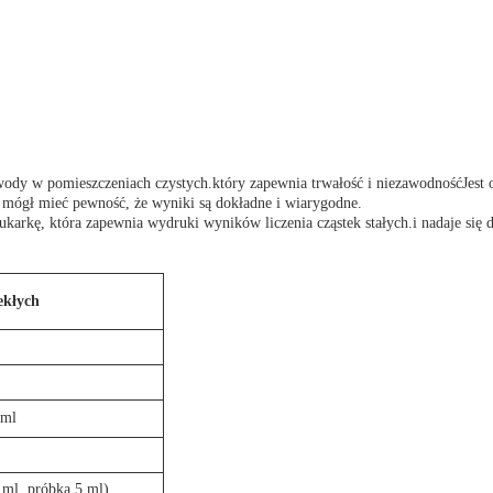
ch wody w pomieszczeniach czystych.który zapewnia trwałość i niezawodnośćJe
mógł mieć pewność, że wyniki są dokładne i wiarygodne.
ukarkę, która zapewnia wydruki wyników liczenia cząstek stałych.i nadaje się 
iekłych
/ml
ml, próbka 5 ml)