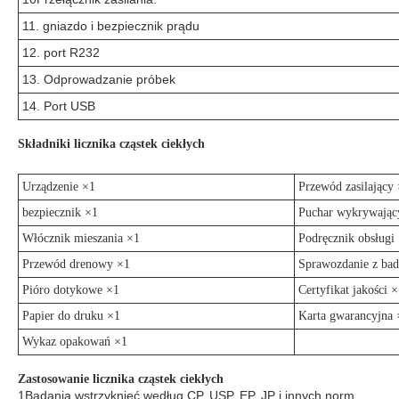
11. gniazdo i bezpiecznik prądu
12. port R232
13. Odprowadzanie próbek
14. Port USB
Składniki licznika cząstek ciekłych
Urządzenie ×1
Przewód zasilający
bezpiecznik ×1
Puchar wykrywając
Włócznik mieszania ×1
Podręcznik obsługi
Przewód drenowy ×1
Sprawozdanie z ba
Pióro dotykowe ×1
Certyfikat jakości 
Papier do druku ×1
Karta gwarancyjna 
Wykaz opakowań ×1
Zastosowanie licznika cząstek ciekłych
1Badania wstrzyknięć według CP, USP, EP, JP i innych norm