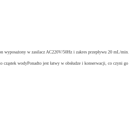
st on wyposażony w zasilacz AC220V/50Hz i zakres przepływu 20 mL/min.
do cząstek wodyPonadto jest łatwy w obsłudze i konserwacji, co czyni go