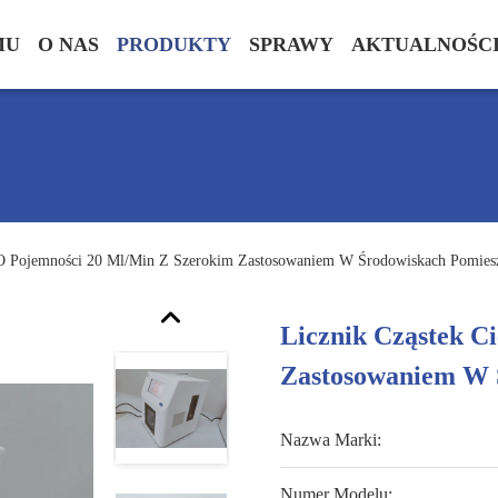
MU
O NAS
PRODUKTY
SPRAWY
AKTUALNOŚC
 O Pojemności 20 Ml/min Z Szerokim Zastosowaniem W Środowiskach Pomies
Licznik Cząstek C
Zastosowaniem W 
Nazwa Marki:
Numer Modelu: