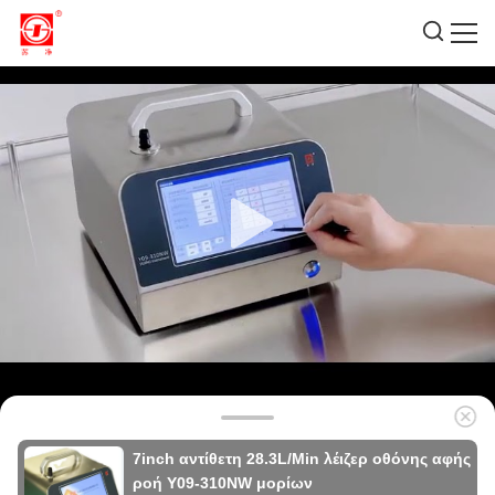
7inch αντίθετη 28.3L/Min λέιζερ οθόνης αφής
ροή Y09-310NW μορίων