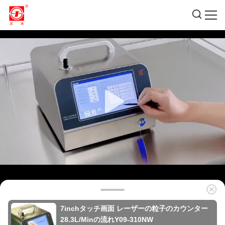
7inchタッチ画面 レーザーの粒子のカウンター
28.3L/Minの流れY09-310NW