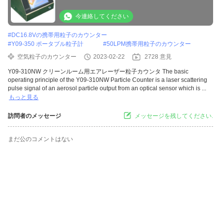
今連絡してください
#
DC16.8Vの携帯用粒子のカウンター
#
Y09-350 ポータブル粒子計
#
50LPM携帯用粒子のカウンター
空気粒子のカウンター
2023-02-22
2728 意見
Y09-310NW クリーンルーム用エアレーザー粒子カウンタ The basic
operating principle of the Y09-310NW Particle Counter is a laser scattering
pulse signal of an aerosol particle output from an optical sensor which is ...
もっと見る
訪問者のメッセージ
メッセージを残してください.
まだ公のコメントはない