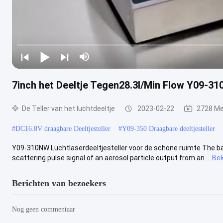
7inch het Deeltje Tegen28.3l/Min Flow Y09-3
De Teller van het luchtdeeltje
2023-02-22
2728 Me
#
DC16.8V draagbare Deeltjesteller
#
Y09-350 Draagbare deeltjesteller
Y09-310NW Luchtlaserdeeltjesteller voor de schone ruimte The bas
scattering pulse signal of an aerosol particle output from an ...
Bek
Berichten van bezoekers
Nog geen commentaar