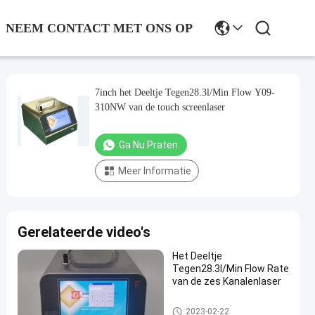
NEEM CONTACT MET ONS OP
7inch het Deeltje Tegen28.3l/Min Flow Y09-
310NW van de touch screenlaser
Ga Nu Praten.
Meer Informatie
Gerelateerde video's
Het Deeltje
Tegen28.3l/Min Flow Rate
van de zes Kanalenlaser
De Teller van het luchtdeeltje
2023-02-22