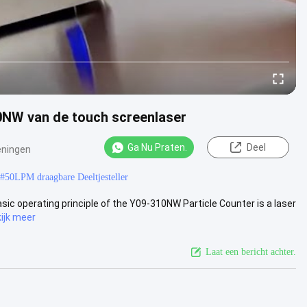
10NW van de touch screenlaser
Ga Nu Praten.
Deel
ningen
#
50LPM draagbare Deeltjesteller
ic operating principle of the Y09-310NW Particle Counter is a laser
ijk meer
Laat een bericht achter.