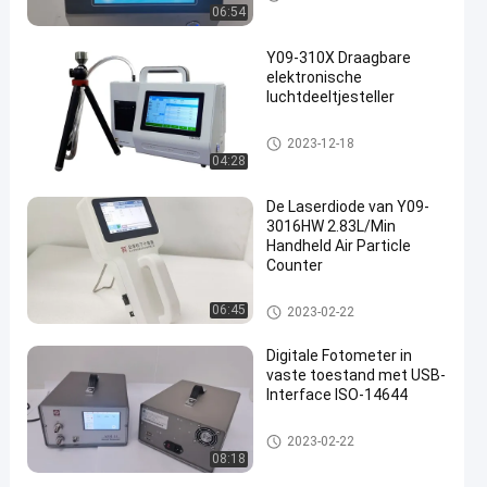
06:54
Y09-310X Draagbare
elektronische
luchtdeeltjesteller
De Teller van het luchtdeeltje
2023-12-18
04:28
De Laserdiode van Y09-
3016HW 2.83L/Min
Handheld Air Particle
Counter
De Teller van het luchtdeeltje
06:45
2023-02-22
Digitale Fotometer in
vaste toestand met USB-
Interface ISO-14644
Digitale Aërosolfotometer
2023-02-22
08:18