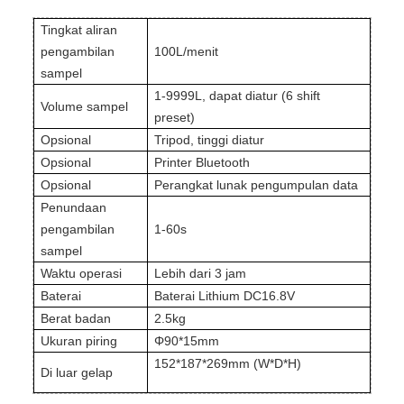
Tingkat aliran
pengambilan
100L/menit
sampel
1-9999L, dapat diatur (6 shift
Volume sampel
preset)
Opsional
Tripod, tinggi diatur
Opsional
Printer Bluetooth
Opsional
Perangkat lunak pengumpulan data
Penundaan
pengambilan
1-60s
sampel
Waktu operasi
Lebih dari 3 jam
Baterai
Baterai Lithium DC16.8V
Berat badan
2.5kg
Ukuran piring
Φ90*15mm
152*187*269mm (W*D*H)
Di luar gelap