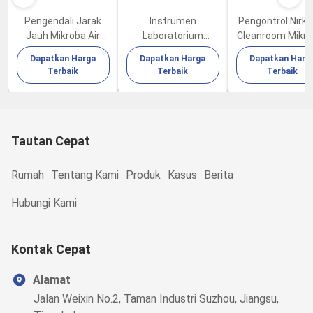
Pengendali Jarak
Instrumen
Pengontrol Nirka
Jauh Mikroba Air
Laboratorium
Cleanroom Mikro
Sampler FKC-IB
Mikroba Biological
Air Sampler ya
Dapatkan Harga
Dapatkan Harga
Dapatkan Harg
100L/Min
Air Sampler FKC-III
Layak FKC-IB
Terbaik
Terbaik
Terbaik
Tautan Cepat
Rumah
Tentang Kami
Produk
Kasus
Berita
Hubungi Kami
Kontak Cepat
Alamat
Jalan Weixin No.2, Taman Industri Suzhou, Jiangsu,