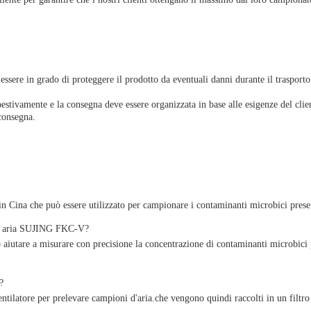
essere in grado di proteggere il prodotto da eventuali danni durante il traspor
stivamente e la consegna deve essere organizzata in base alle esigenze del clien
 consegna.
ina che può essere utilizzato per campionare i contaminanti microbici present
 di aria SUJING FKC-V?
tare a misurare con precisione la concentrazione di contaminanti microbici pres
?
atore per prelevare campioni d'aria.che vengono quindi raccolti in un filtro 