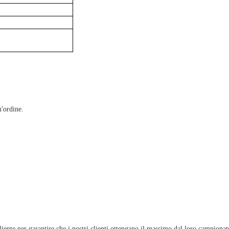
m'ordine.
liente per garantire che i nostri clienti ottengano il massimo dal loro campionat