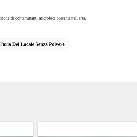
one di contaminanti microbici presenti nell'aria.
'aria Del Locale Senza Polvere