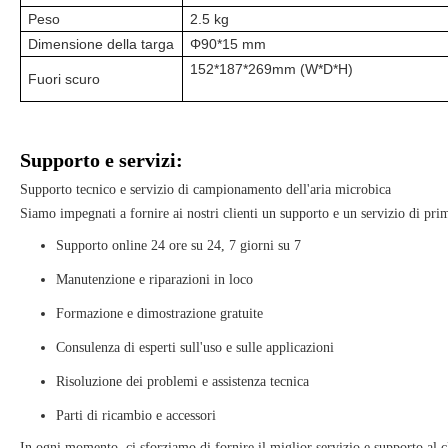
Peso
2.5 kg
Dimensione della targa
Φ90*15 mm
152*187*269mm (W*D*H)
Fuori scuro
Supporto e servizi:
Supporto tecnico e servizio di campionamento dell'aria microbica
Siamo impegnati a fornire ai nostri clienti un supporto e un servizio di pri
Supporto online 24 ore su 24, 7 giorni su 7
Manutenzione e riparazioni in loco
Formazione e dimostrazione gratuite
Consulenza di esperti sull'uso e sulle applicazioni
Risoluzione dei problemi e assistenza tecnica
Parti di ricambio e accessori
In ogni momento, ci sforziamo di fornire il miglior servizio e supporto al c