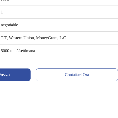
1
negotiable
T/T, Western Union, MoneyGram, L/C
5000 unità/settimana
 Prezzo
Contattaci Ora