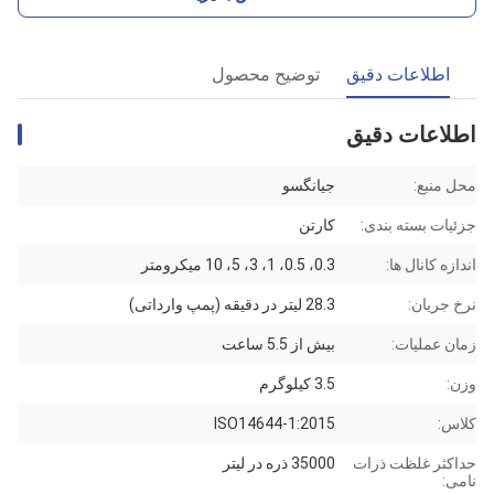
اطلاعات دقیق
توضیح محصول
اطلاعات دقیق
محل منبع:
جیانگسو
جزئیات بسته بندی:
کارتن
اندازه کانال ها:
0.3، 0.5، 1، 3، 5، 10 میکرومتر
نرخ جریان:
28.3 لیتر در دقیقه (پمپ وارداتی)
زمان عملیات:
بیش از 5.5 ساعت
وزن:
3.5 کیلوگرم
کلاس:
ISO14644-1:2015
حداکثر غلظت ذرات
35000 ذره در لیتر
نامی: