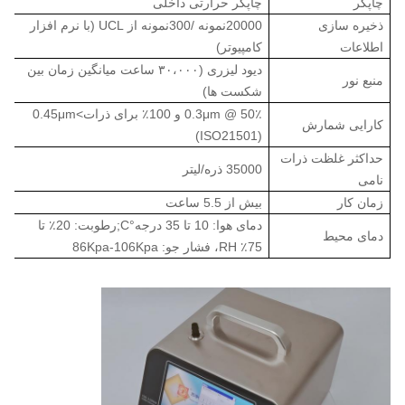
چاپگر
چاپگر حرارتی داخلی
ذخیره سازی
20000نمونه /300نمونه از UCL (با نرم افزار
اطلاعات
کامپیوتر)
دیود لیزری (۳۰،۰۰۰ ساعت میانگین زمان بین
منبع نور
شکست ها)
50٪ @ 0.3μm و 100٪ برای ذرات
>
0.45μm
کارایی شمارش
(ISO21501)
حداکثر غلظت ذرات
35000 ذره/لیتر
نامی
زمان کار
بیش از 5.5 ساعت
دمای هوا: 10 تا 35 درجه
°C
;
رطوبت: 20٪ تا
دمای محیط
75٪ RH، فشار جو: 86Kpa-106Kpa