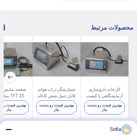
محصولات مرتبط
کارخانه داروسازی
شمارشگر ذرات هوای
صفحه نمایش ل
آزمایشگاهی با کیفیت
قابل حمل شش کاناله
TFT 25 می
هوا ذرات شمارنده
100LPM با چاپگر
ذرات گرد و غبا
بهترین قیمت رو بدست
بهترین قیمت رو بدست
بهترین قیمت رو 
100LPM 80W
حرارتی داخلی
صنعت الکترون
بیار
بیار
بیار
Sofia