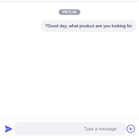
لینک سریع
5:40 PM
خونه
درباره ما
محصولات
پرونده ها
اخبار
با ما تماس بگیرید
Good day, what product are you looking for?
تماس سریع
خطاب
شماره 2 جاده ویکسین، پارک صنعتی سوژو، جیانگ سو، چین
تلفن:
0086-15850197058
ایمیل
sales@sj-auto.cn
خبرنامه ما
برای دریافت تخفیف ها و موارد دیگر، به خبرنامه ما ثبت نام کنید.