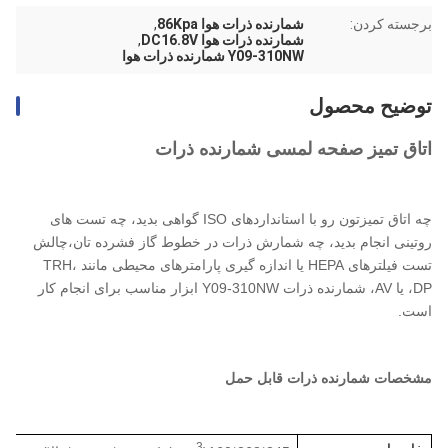
برجسته کردن:
شمارنده ذرات هوا 86Kpa
,
شمارنده ذرات هوا DC16.8V
,
Y09-310NW شمارنده ذرات هوا
توضیح محصول
اتاق تمیز صفحه لمسی شمارنده ذرات
چه اتاق تمیزتون رو با استانداردهای ISO گواهی بدید، چه تست های
روتینی انجام بدید، چه شمارش ذرات در خطوط گاز فشرده تان،چالش
تست فیلترهای HEPA یا اندازه گیری پارامترهای محیطی مانند TRH،
DP، یا AV، شمارنده ذرات Y09-310NW ابزار مناسب برای انجام کار
است.
مشخصات شمارنده ذرات قابل حمل
3