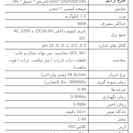
خارج از دیم
245*268*160
(
mm
);
(عريض * عميق * بالا)
نمايش
صفحه لمسی 7 اینچی
وزن
3.5 کيلوگرم
حداکثر مصرف
80W
باتری لیتیوم داخلی DC16.8V؛ AC 220V ±
منبع برق
10٪
کانال های اندازه
0.3، 0.5، 1، 3، 5، 10 μm
95٪ UCL محاسبه، می تواند نشان و چاپ
محاسبه
غلظت ذرات (ذرات / متر مکعب، ذرات / فوت
مکعب)
نرخ جریان
28.3L/min (پمپ وارداتی)
زمان نمونه گیری
6s---999999s (انتخابی)
چرخه ها
0-99
زمان نگهداري
0-9999s
زمان تاخیر
5-999s
دادگاه صفر
<=10 دقیقه
محل
1-99
آژیر
کلاس ISO