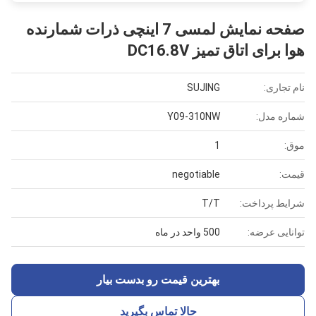
صفحه نمایش لمسی 7 اینچی ذرات شمارنده
هوا برای اتاق تمیز DC16.8V
نام تجاری:
SUJING
شماره مدل:
Y09-310NW
موق:
1
قیمت:
negotiable
شرایط پرداخت:
T/T
توانایی عرضه:
500 واحد در ماه
بهترین قیمت رو بدست بیار
حالا تماس بگیرید