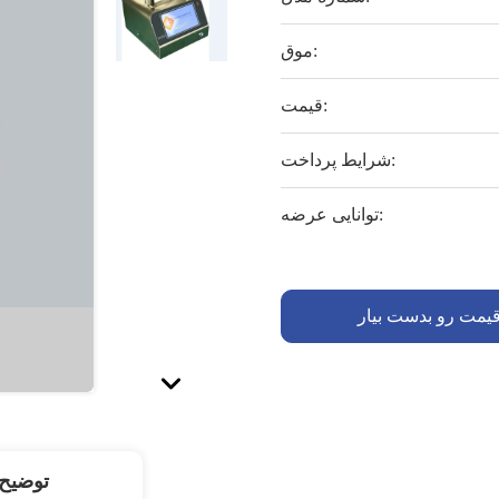
موق:
قیمت:
شرایط پرداخت:
توانایی عرضه:
قیمت رو بدست بیار
توضیح