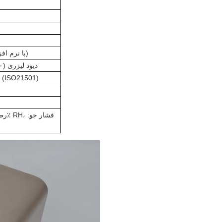
20000نمونه /300نمونه از UCL (با نرم افزار کامپیوتر)
دیود لیزری (۳۰،۰۰۰ ساعت میانگین زمان بین شکست ها)
5μm (ISO21501)