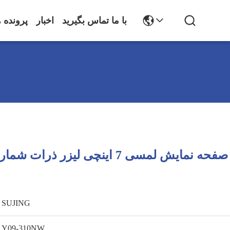
با ما تماس بگیرید
اخبار
پرونده ه
SUJING
Y09-310NW