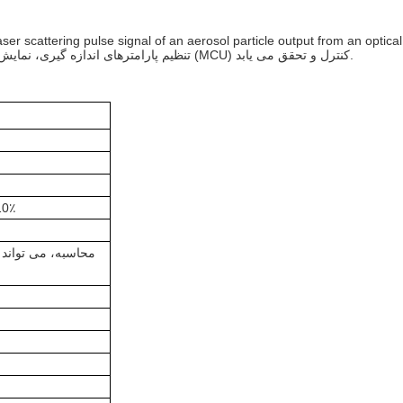
ser scattering pulse signal of an aerosol particle output from an optic
processingتنظیم پارامترهای اندازه گیری، نمایش نتایج و ذخیره سازی داده ها همه توسط یک میکروپروسسر داخلی (MCU) کنترل و تحقق می یابد.
باتری لی