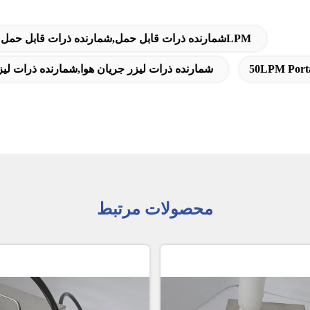
شمارنده ذرات قابل حمل DC16.8V,Y09-350 شمارنده ذرات قابل حمل,شمارنده ذرات قابل حمل 50LPM
50LPM Porta
شمارنده ذرات لیزری با صفحه لمسی 7 اینچی,28.3L/min شمارنده ذرات لیزر جریان هوا,شمارنده ذرات لیزر 0
محصولات مرتبط