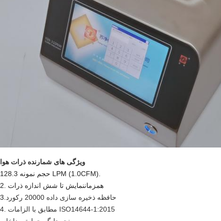
ویژگی های شمارنده ذرات هوا
.
1.0CFM)
1حجم نمونه 28.3 LPM (
. همزمان
نمایش تا شش اندازه ذرات
2
حافظه ذخیره سازی داده 20000 رکورد
3.
4. مطابق با الزامات ISO14644-1:2015