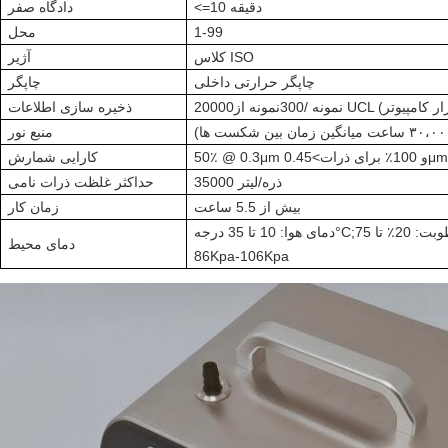
<=10 دقیقه
دادگاه صفر
1-99
محل
کلاس ISO
آژیر
چاپگر حرارتی داخلی
چاپگر
ذخیره سازی اطلاعات
منبع نور
0.4
50٪ @ 0.3μm و 100٪ برای ذرات
>
کارایی شمارش
35000 ذره/لیتر
حداکثر غلظت ذرات نامی
بیش از 5.5 ساعت
زمان کار
رطوبت: 20٪ تا 75٪ RH، فشار جو:
;
°C
دمای هوا: 10 تا 35 درجه
دمای محیط
86Kpa-106Kpa