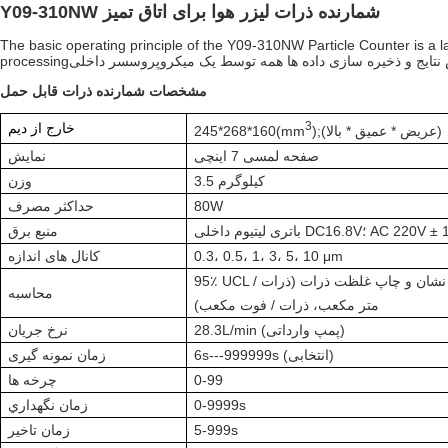
Y09-310NW شمارنده ذرات لیزر هوا برای اتاق تمیز
The basic operating principle of the Y09-310NW Particle Counter is a la
مشخصات شمارنده ذرات قابل حمل
3
خارج از دیم
(عريض * عميق * بالا)
);
mm
(
245*268*160
صفحه لمسی 7 اینچی
نمايش
3.5 کيلوگرم
وزن
80W
حداکثر مصرف
تیوم داخلی DC16.8V؛ AC 220V ± 10٪
منبع برق
0.3، 0.5، 1، 3، 5، 10 μm
کانال های اندازه
95٪ UCL محاسبه، می تواند نشان و چاپ غلظت ذرات (ذرات /
محاسبه
متر مکعب، ذرات / فوت مکعب)
28.3L/min (پمپ وارداتی)
نرخ جریان
6s---999999s (انتخابی)
زمان نمونه گیری
0-99
چرخه ها
0-9999s
زمان نگهداري
5-999s
زمان تاخیر