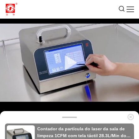
Contador da partícula do laser da sala de
limpeza 1CFM com tela táctil 28.3L/Min do