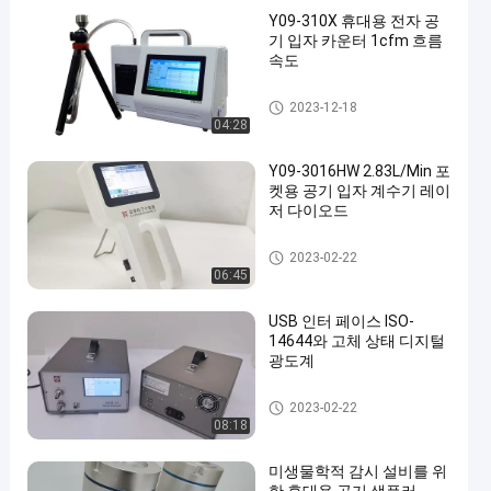
Y09-310X 휴대용 전자 공
기 입자 카운터 1cfm 흐름
속도
공기 입자 계수기
2023-12-18
04:28
Y09-3016HW 2.83L/Min 포
켓용 공기 입자 계수기 레이
저 다이오드
공기 입자 계수기
2023-02-22
06:45
USB 인터 페이스 ISO-
14644와 고체 상태 디지털
광도계
디지털 분무기 광도계
2023-02-22
08:18
미생물학적 감시 설비를 위