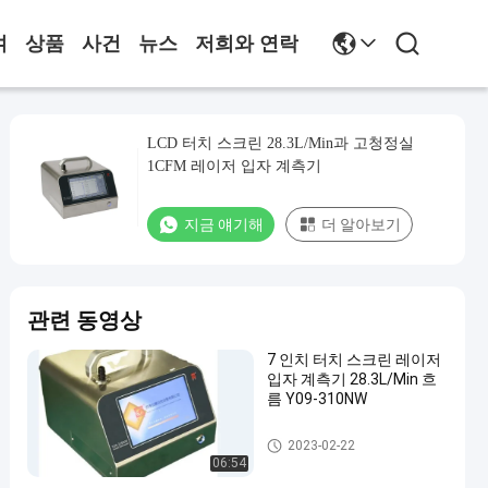
여
상품
사건
뉴스
저희와 연락
LCD 터치 스크린 28.3L/Min과 고청정실
1CFM 레이저 입자 계측기
지금 얘기해
더 알아보기
관련 동영상
7 인치 터치 스크린 레이저
입자 계측기 28.3L/Min 흐
름 Y09-310NW
공기 입자 계수기
2023-02-22
06:54