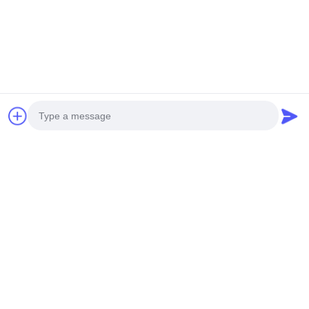
Тэги:
Счетчик частицы DC16.8V портативный
Y09-350 Портативный счетчик частиц
Портативный счетчик частицы 50LPM
Связанные продукты
Photo
Video Call
Audio Call
Счетчик 100LPM
6 счетчиков
Счетчик части
80W частицы
100LPM частицы
пыли экрана
качества воздуха
воздуха каналов
касания 25um 