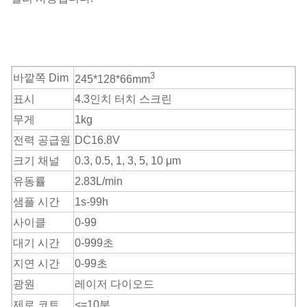
3
바깥쪽 Dim
245*128*66mm
표시
4.3인치 터치 스크린
무게
1kg
전력 공급원
DC16.8V
크기 채널
0.3, 0.5, 1, 3, 5, 10
μm
유동률
2.83
L/min
샘플 시간
1s-99h
사이클
0-99
대기 시간
0-999초
지연 시간
0-99초
광원
레이저 다이오드
제로 코트
<=10분