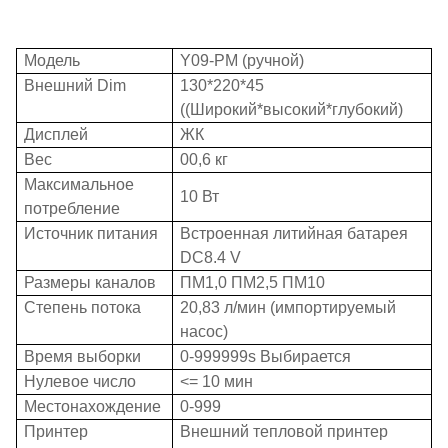
Модель
Y09-PM (ручной)
Внешний Dim
130*220*45
((Широкий*высокий*глубокий)
Дисплей
ЖК
Вес
00,6 кг
Максимальное
10 Вт
потребление
Источник питания
Встроенная литийная батарея
DC8.4 V
Размеры каналов
ПМ1,0 ПМ2,5 ПМ10
Степень потока
20,83 л/мин (импортируемый
насос)
Время выборки
0-999999s Выбирается
Нулевое число
<= 10 мин
Местонахождение
0-999
Принтер
Внешний тепловой принтер