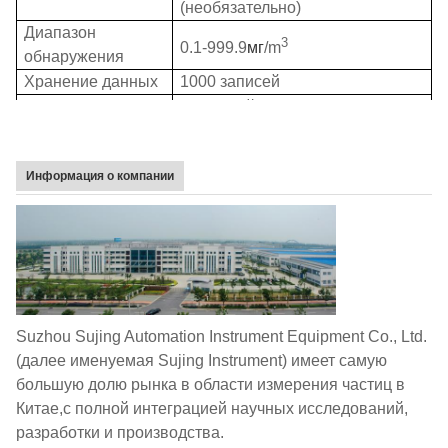
(необязательно)
Диапазон
3
0.1-999.9
мг
/m
обнаружения
Хранение данных
1000 записей
Источник света
Лазерный диод (30000 часов
среднее время между сбоями)
Время работы
5 часов
Информация о компании
Экологические
Температура:10-40°C;Уровень
влажности:
<85%RH;Атмосферное
давление:86-106Kpa
Аксессуары
Носительный корпус; фильтр с
нулевым количеством; адаптер
переменного тока;
Suzhou Sujing Automation Instrument Equipment Co., Ltd.
компьютерный кабель;
(далее именуемая Sujing Instrument) имеет самую
программное обеспечение для
большую долю рынка в области измерения частиц в
компьютера
Китае,с полной интеграцией научных исследований,
разработки и производства.