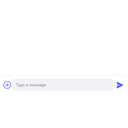
Тэги:
Монитор Y09-PM непрерывный частичный
непрерывный частичный монитор 10W
Измерение качества крытого воздуха Y09-PM
Связанные продукты
Photo