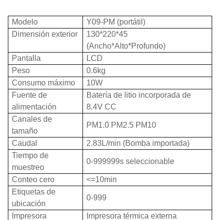
Modelo
Y09-PM (portátil)
Dimensión exterior
130*220*45
(Ancho*Alto*Profundo)
Pantalla
LCD
Peso
0.6kg
Consumo máximo
10W
Fuente de
Batería de litio incorporada de
alimentación
8.4V CC
Canales de
PM1.0 PM2.5 PM10
tamaño
Caudal
2.83L/min (Bomba importada)
Tiempo de
0-999999s seleccionable
muestreo
Conteo cero
<=10min
Etiquetas de
0-999
ubicación
Impresora
Impresora térmica externa