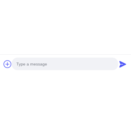
Las etiquetas:
Monitor de partículas continuo de Y09-PM
monitor de partículas continuo 10W
Medida de calidad del aire interior de Y09-PM
Productos relacionados
Photo
Video Call
Audio Call