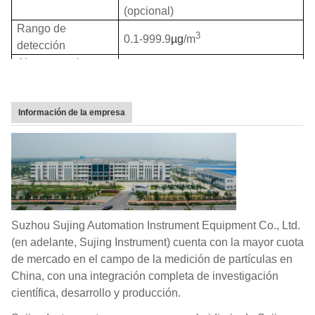
(opcional)
Rango de
3
0.1-999.9
µg
/m
detección
Almacenamiento
1000 registros
de datos
Fuente de luz
Diodo láser (30000 horas de
Información de la empresa
tiempo medio entre fallos)
Tiempo de
5 horas
funcionamiento
Ambiental
Temperatura:10-40℃; Humedad:
<85%RH; Presión atmosférica:86-
106Kpa
Accesorios
Estuche de transporte; filtro de
Suzhou Sujing Automation Instrument Equipment Co., Ltd.
conteo cero; adaptador de CA;
(en adelante, Sujing Instrument) cuenta con la mayor cuota
cable de PC; software de PC
de mercado en el campo de la medición de partículas en
China, con una integración completa de investigación
científica, desarrollo y producción.