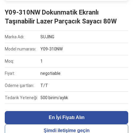
Y09-310NW Dokunmatik Ekranlı
Taşınabilir Lazer Parçacık Sayacı 80W
Marka Adı:
SUJING
Model numarası:
Y09-310NW
Moq:
1
Fiyat:
negotiable
Ödeme şartları:
T/T
Tedarik Yeteneği:
500 birim/aylık
En İyi Fiyatı Alın
Şimdi iletişime geçin