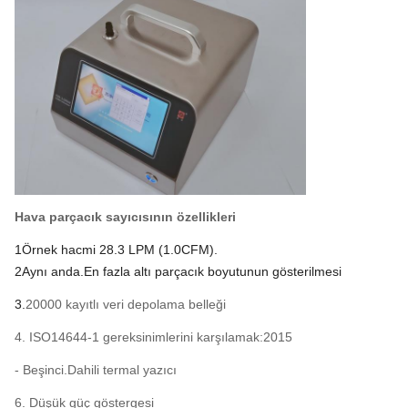
Hava parçacık sayıcısının özellikleri
1Örnek hacmi 28.3 LPM (
1.0CFM)
.
2
Aynı anda.
En fazla altı parçacık boyutunun gösterilmesi
3.
20000 kayıtlı veri depolama belleği
4. ISO14644-1 gereksinimlerini karşılamak:2015
- Beşinci.
Dahili termal yazıcı
6. Düşük güç göstergesi