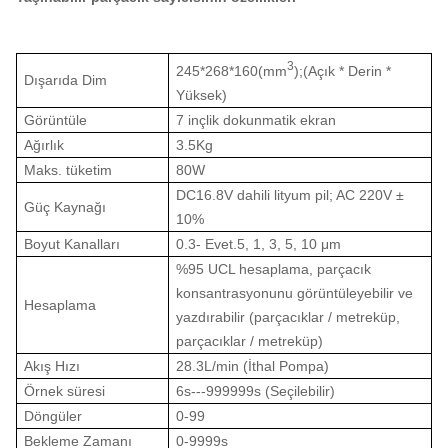
3
245*268*160
(
mm
);
(Açık * Derin *
Dışarıda Dim
Yüksek)
Görüntüle
7 inçlik dokunmatik ekran
Ağırlık
3.5Kg
Maks. tüketim
80W
DC16.8V dahili lityum pil; AC 220V ±
Güç Kaynağı
10%
Boyut Kanalları
0.3- Evet.5, 1, 3, 5, 10 μm
%95 UCL hesaplama, parçacık
konsantrasyonunu görüntüleyebilir ve
Hesaplama
yazdırabilir (parçacıklar / metreküp,
parçacıklar / metreküp)
Akış Hızı
28.3L/min (İthal Pompa)
Örnek süresi
6s---999999s (Seçilebilir)
Döngüler
0-99
Bekleme Zamanı
0-9999s