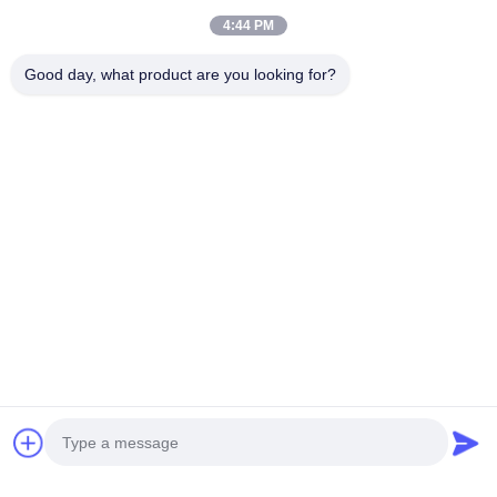
4:44 PM
Laboratuvar İlaç
Dahili Termal Yazıcı
Elektronik
Fabrikası Hava
ile Altı Kanallı
Endüstrisinde 
Good day, what product are you looking for?
Kalitesi Parçacık
Taşınabilir Hava
Dokunmatik Ekr
En İyi Fiyatı Alın
En İyi Fiyatı Alın
En İyi Fiyatı Alı
Sayacı 100LPM 80W
Parçacık Sayacı
25um Toz Parça
100LPM
Sayacı
Hızlı Bağlantı
Evde
Hakkımızda
Ürünler
Vakalar
Haberler
Bizimle İletişim
Hızlı iletişim
Adres
No.2 Weixin Yolu, Suzhou Endüstri Parkı, Jiangsu, Çin
Tel:
0086-15850197058