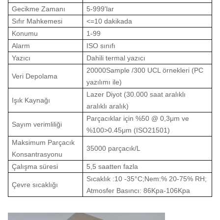
Gecikme Zamanı
5-999'lar
Sıfır Mahkemesi
<=10 dakikada
Konumu
1-99
Alarm
ISO sınıfı
Yazıcı
Dahili termal yazıcı
20000Sample /300 UCL örnekleri (PC
Veri Depolama
yazılımı ile)
Lazer Diyot (30.000 saat aralıklı
Işık Kaynağı
aralıklı aralık)
Parçacıklar için %50 @ 0,3μm ve
Sayım verimliliği
%100
>
0.45μm (ISO21501)
Maksimum Parçacık
35000 parçacık/L
Konsantrasyonu
Çalışma süresi
5,5 saatten fazla
Sıcaklık :10 -35
°C
;
Nem:% 20-75% RH;
Çevre sıcaklığı
Atmosfer Basıncı: 86Kpa-106Kpa