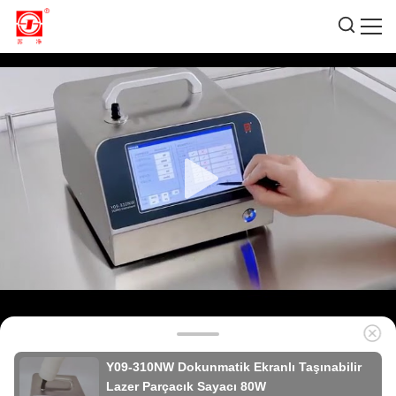
Y09-310NW Dokunmatik Ekranlı Taşınabilir
Lazer Parçacık Sayacı 80W