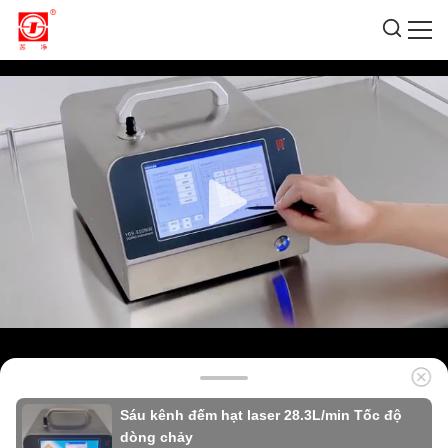
Sáu kênh đếm hạt laser 28.3L/min Tốc độ
dòng chảy