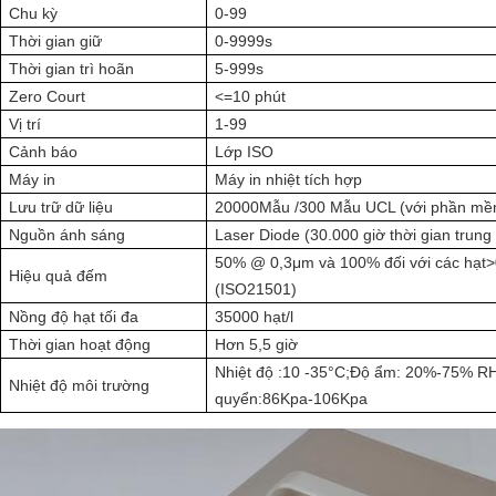
Chu kỳ
0-99
Thời gian giữ
0-9999s
Thời gian trì hoãn
5-999s
Zero Court
<=10 phút
Vị trí
1-99
Cảnh báo
Lớp ISO
Máy in
Máy in nhiệt tích hợp
Lưu trữ dữ liệu
20000Mẫu /300 Mẫu UCL (với phần mề
Nguồn ánh sáng
Laser Diode (30.000 giờ thời gian trung 
50% @ 0,3μm và 100% đối với các hạt
>
Hiệu quả đếm
(ISO21501)
Nồng độ hạt tối đa
35000 hạt/l
Thời gian hoạt động
Hơn 5,5 giờ
Nhiệt độ :10 -35
°C
;
Độ ẩm: 20%-75% RH;
Nhiệt độ môi trường
quyển:86Kpa-106Kpa