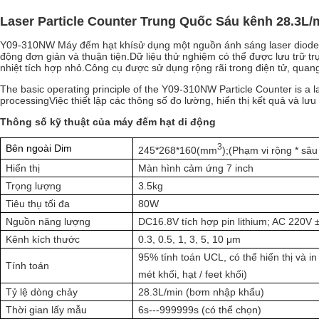
Laser Particle Counter Trung Quốc Sáu kênh 28.3L/
Y09-310NW Máy đếm hạt khí
sử dụng một nguồn ánh sáng laser diode, 
động đơn giản và thuận tiện.Dữ liệu thử nghiệm có thể được lưu trữ tr
nhiệt tích hợp nhỏ.Công cụ được sử dụng rộng rãi trong điện tử, qu
The basic operating principle of the Y09-310NW Particle Counter is a la
processingViệc thiết lập các thông số đo lường, hiển thị kết quả và lưu
Thông số kỹ thuật của máy đếm hạt di động
3
Bên ngoài Dim
245*268*160
(
mm
);
(Phạm vi rộng * sâu
Hiển thị
Màn hình cảm ứng 7 inch
Trọng lượng
3.5kg
Tiêu thụ tối đa
80W
Nguồn năng lượng
DC16.8V tích hợp pin lithium; AC 220V
Kênh kích thước
0.3, 0.5, 1, 3, 5, 10 μm
95% tính toán UCL, có thể hiển thị và in
Tính toán
mét khối, hạt / feet khối)
Tỷ lệ dòng chảy
28.3L/min (bơm nhập khẩu)
Thời gian lấy mẫu
6s---999999s (có thể chọn)