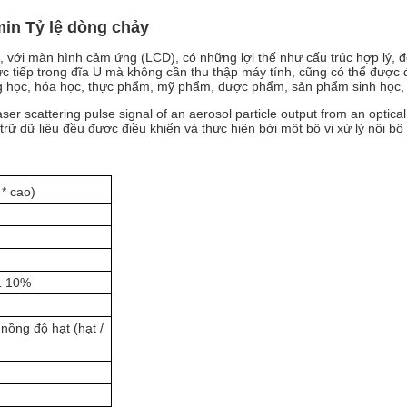
min Tỷ lệ dòng chảy
với màn hình cảm ứng (LCD), có những lợi thế như cấu trúc hợp lý, độ
ực tiếp trong đĩa U mà không cần thu thập máy tính, cũng có thể được 
ang học, hóa học, thực phẩm, mỹ phẩm, dược phẩm, sản phẩm sinh học,
ser scattering pulse signal of an aerosol particle output from an optic
 trữ dữ liệu đều được điều khiển và thực hiện bởi một bộ vi xử lý nội b
 * cao)
 ± 10%
 nồng độ hạt (hạt /