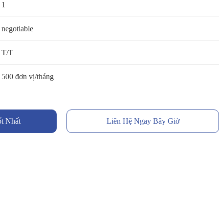
1
negotiable
T/T
500 đơn vị/tháng
t Nhất
Liên Hệ Ngay Bây Giờ