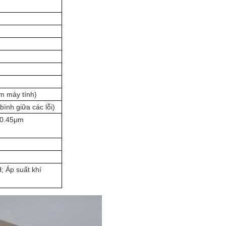
m máy tính)
bình giữa các lỗi)
0.45μm
 Áp suất khí