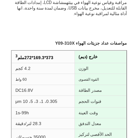
مراقبة وقياس نوعية الهواء في بيئتهمشاشة LCD، إمدادات الطاقة
القابلة للتعديل، مخرج بيانات USB، وضمان لمدة سنة واحدة، انها
أداة مثالية لمراقبة نوعية الهواء.
مواصفات عداد جزيئات الهواء Y09-310X
3
خارج (ديم)
373*169.3*272ملم
الوزن
4.2 كجم
القوة القصوى
60 واط
مصدر الطاقة
DC16.8V
قنوات الحجم
0.305، 1، 3، 5، 10
μm
وقت العينة
1s-99h
معدل التدفق
28.3 لتر/دقيقة
الحد الأقصى لتركيز
35000 جسيم/لتر