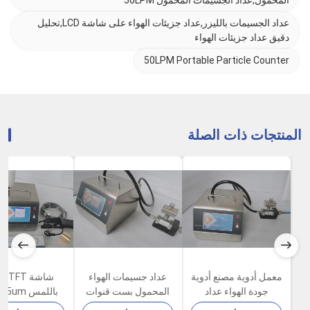
عداد الجسيمات بالليزر,عداد جزيئات الهواء على شاشة LCD,تحليل
دقيق عداد جزيئات الهواء
50LPM Portable Particle Counter
المنتجات ذات الصلة
معمل أدوية مصنع أدوية
عداد جسيمات الهواء
شاشة 
جودة الهواء عداد
المحمول بست قنوات
ب
جزيئات 100LPM 80W
100LPM مع طابعة
جزيئات الغبار