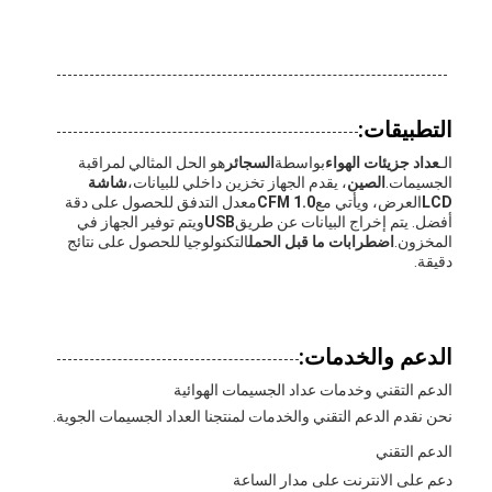
التطبيقات:
الـ
عداد جزيئات الهواء
بواسطة
السجائر
هو الحل المثالي لمراقبة
الجسيمات.
الصين
، يقدم الجهاز تخزين داخلي للبيانات،
شاشة
LCD
العرض، ويأتي مع
1.0 CFM
معدل التدفق للحصول على دقة
أفضل. يتم إخراج البيانات عن طريق
USB
ويتم توفير الجهاز في
المخزون.
اضطرابات ما قبل الحمل
التكنولوجيا للحصول على نتائج
دقيقة.
الدعم والخدمات:
الدعم التقني وخدمات عداد الجسيمات الهوائية
نحن نقدم الدعم التقني والخدمات لمنتجنا العداد الجسيمات الجوية.
الدعم التقني
دعم على الانترنت على مدار الساعة