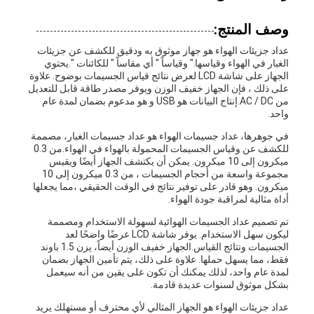
وصف المنتج:
عداد جزيئات الهواء هو جهاز موثوق به ودقيق للكشف عن جزيئات
الغبار في الهواء وقياسها." وقياساً " أي مقاساً " للكائنات ".يحتوي
الجهاز على شاشة LCD لعرض نتائج قياس الجسيمات بوضوح. علاوة
على ذلك ، فإن الجهاز خفيف الوزن ويوفر مصدر طاقة قابل للتعديل
من AC / DC.إنتاج البيانات هو USB و هو مدعوم بضمان لمدة عام
واحد.
في جوهرها، عداد جسيمات الهواء هو عداد جسيمات الغبار، مصممة
للكشف عن وقياس الجسيمات المحمولة بالهواء في الهواء.من 0.3
ميكرون إلى 10 ميكرون. يمكن أن يكتشف الجهاز أيضًا ويقيس
مجموعة واسعة من أحجام الجسيمات ، من 0.3 ميكرون إلى 10
ميكرون. وهو قادر على توفير نتائج في الوقت الحقيقي ،مما يجعلها
أداة مثالية لمراقبة جودة الهواء.
تم تصميم عداد الجسيمات الهوائية لسهولة الاستخدام ومصممة
ليكون سهل الاستخدام. يوفر شاشة LCD عرضًا واضحًا لعد
الجسيمات ونتائج القياس.الجهاز خفيف الوزن أيضاً، يزن 1.5 باوند
فقط، مما يسهل حملها. علاوة على ذلك، يتم تأمين الجهاز بضمان
لمدة عام واحد، لذلك يمكنك أن تكون على يقين من أنه سيعمل
بشكل موثوق لسنوات عديدة قادمة.
عداد جزيئات الهواء هو الجهاز المثالي لأي محترف أو مستهلك يريد