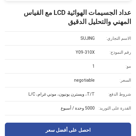
عداد الجسيمات الهوائية LCD مع القياس
المهني والتحليل الدقيق
الاسم التجاري:
SUJING
رقم النموذج:
Y09-310X
مو:
1
السعر:
negotiable
شروط الدفع:
T/T، ويسترن يونيون، موني غرام، L/C
القدرة على التوريد:
5000 وحدة / أسبوع
احصل على أفضل سعر