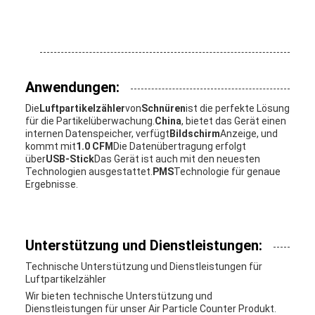
Anwendungen:
Die
Luftpartikelzähler
von
Schnüren
ist die perfekte Lösung
für die Partikelüberwachung.
China
, bietet das Gerät einen
internen Datenspeicher, verfügt
Bildschirm
Anzeige, und
kommt mit
1.0 CFM
Die Datenübertragung erfolgt
über
USB-Stick
Das Gerät ist auch mit den neuesten
Technologien ausgestattet.
PMS
Technologie für genaue
Ergebnisse.
Unterstützung und Dienstleistungen:
Technische Unterstützung und Dienstleistungen für
Luftpartikelzähler
Wir bieten technische Unterstützung und
Dienstleistungen für unser Air Particle Counter Produkt.