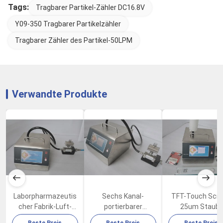
Tags:
Tragbarer Partikel-Zähler DC16.8V
Y09-350 Tragbarer Partikelzähler
Tragbarer Zähler des Partikel-50LPM
Verwandte Produkte
Laborpharmazeutis
Sechs Kanal-
TFT-Touch Scr
cher Fabrik-Luft-
portierbarer
25um Staub-
Qualitäts-Partikel-
Luftteilchen-Zähler
Partikel-Zähler 
Beste Preis
Beste Preis
Beste Preis