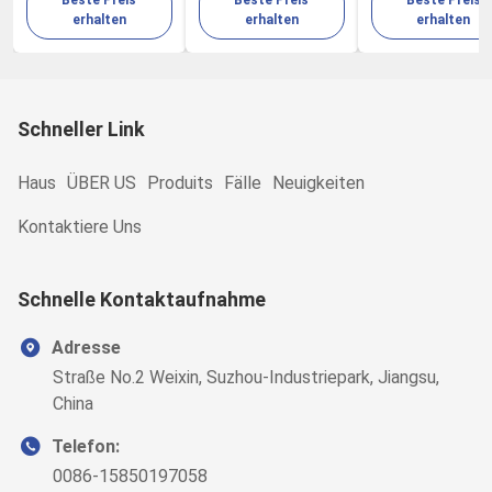
Zähler 100LPM 80W
100LPM mit
der elektronisc
erhalten
erhalten
erhalten
errichtet im
Industrie
Thermal-Drucker
Schneller Link
Haus
ÜBER US
Produits
Fälle
Neuigkeiten
Kontaktiere Uns
Schnelle Kontaktaufnahme
Adresse
Straße No.2 Weixin, Suzhou-Industriepark, Jiangsu,
China
Telefon:
0086-15850197058