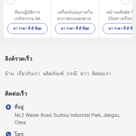
ห้องปฏิบัติการ
เครื่องนับอนุภาคใน
หน้าจอสัมผัส T
เภสัชกรรม Air
อากาศแบบพกพาหก
25um เครื่องนั
Quality Particle
ช่อง 100LPM พร้อม
อนุภาคฝุ่นใน
หา ราคา ที่ ดี ที่สุด
หา ราคา ที่ ดี ที่สุด
หา ราคา ที่ ดี ที่สุ
Counter 100LPM
เครื่องพิมพ์ความร้อน
อุตสาหกรรม
80W
ในตัว
อิเล็กทรอนิกส์
ลิงค์รวดเร็ว
บ้าน
เกี่ยวกับเรา
ผลิตภัณฑ์
กรณี
ข่าว
ติดต่อเรา
ติดต่อเร็ว
ที่อยู่
No.2 Weixin Road, Suzhou Industrial Park, Jiangsu,
China
โทร: