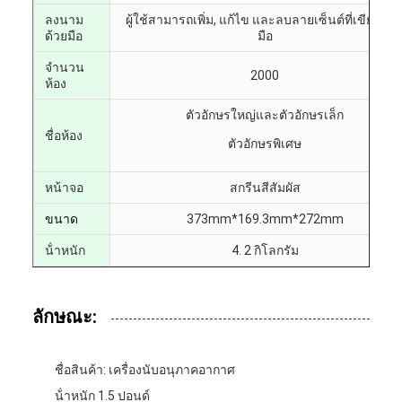
ลงนาม
ผู้ใช้สามารถเพิ่ม, แก้ไข และลบลายเซ็นต์ที่เขียนด้ว
ด้วยมือ
มือ
จํานวน
2000
ห้อง
ตัวอักษรใหญ่และตัวอักษรเล็ก
ชื่อห้อง
ตัวอักษรพิเศษ
หน้าจอ
สกรีนสีสัมผัส
ขนาด
373mm*169.3mm*272mm
น้ําหนัก
4. 2 กิโลกรัม
ลักษณะ:
ชื่อสินค้า: เครื่องนับอนุภาคอากาศ
น้ําหนัก 1.5 ปอนด์