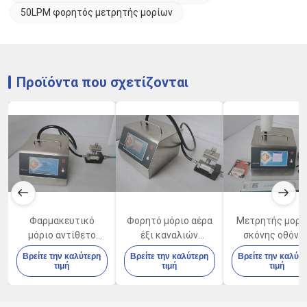
50LPM φορητός μετρητής μορίων
Προϊόντα που σχετίζονται
Φαρμακευτικό
Φορητό μόριο αέρα
Μετρητής μορί
μόριο αντίθετο
έξι καναλιών
σκόνης οθόνη
100LPM 80W
αντίθετο 100LPM με
αφής TFT 25
Βρείτε την καλύτερη
Βρείτε την καλύτερη
Βρείτε την καλύτ
ατμοσφαιρικής
χτισμένος στο
στην ηλεκτρονι
τιμή
τιμή
τιμή
ποιότητας
θερμικό εκτυπωτή
βιομηχανία
εργοστασίων
εργαστηρίων