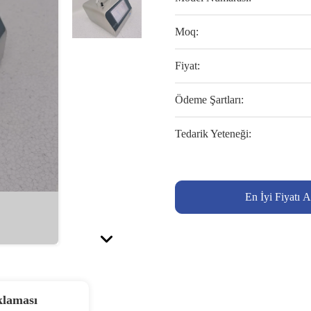
Moq:
Fiyat:
Ödeme Şartları:
Tedarik Yeteneği:
En İyi Fiyatı A
klaması