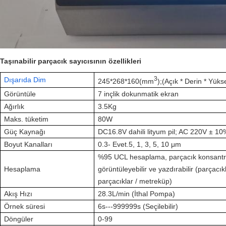
Taşınabilir parçacık sayıcısının özellikleri
3
Dışarıda Dim
245*268*160
(
mm
);
(Açık * Derin * Yüks
Görüntüle
7 inçlik dokunmatik ekran
Ağırlık
3.5Kg
Maks. tüketim
80W
Güç Kaynağı
DC16.8V dahili lityum pil; AC 220V ± 10
Boyut Kanalları
0.3- Evet.5, 1, 3, 5, 10 μm
%95 UCL hesaplama, parçacık konsant
Hesaplama
görüntüleyebilir ve yazdırabilir (parçacık
parçacıklar / metreküp)
Akış Hızı
28.3L/min (İthal Pompa)
Örnek süresi
6s---999999s (Seçilebilir)
Döngüler
0-99