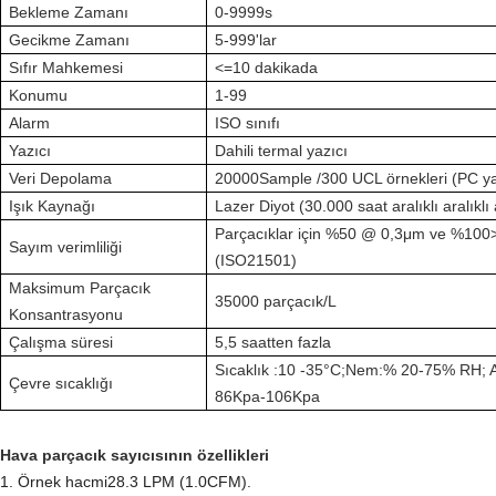
Bekleme Zamanı
0-9999s
Gecikme Zamanı
5-999'lar
Sıfır Mahkemesi
<=10 dakikada
Konumu
1-99
Alarm
ISO sınıfı
Yazıcı
Dahili termal yazıcı
Veri Depolama
20000Sample /300 UCL örnekleri (PC yaz
Işık Kaynağı
Lazer Diyot (30.000 saat aralıklı aralıklı 
Parçacıklar için %50 @ 0,3μm ve %100
Sayım verimliliği
(ISO21501)
Maksimum Parçacık
35000 parçacık/L
Konsantrasyonu
Çalışma süresi
5,5 saatten fazla
Sıcaklık :10 -35
°C
;
Nem:% 20-75% RH; At
Çevre sıcaklığı
86Kpa-106Kpa
Hava parçacık sayıcısının özellikleri
1. Örnek hacmi
28.3 LPM (
1.0CFM)
.