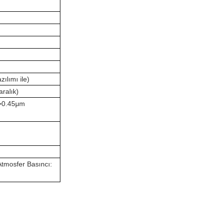
ılımı ile)
aralık)
>
0.45μm
mosfer Basıncı: