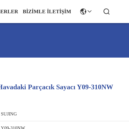
ERLER
BIZIMLE İLETIŞIM
 Havadaki Parçacık Sayacı Y09-310NW
SUJING
Y09-310NW