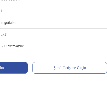
1
negotiable
T/T
500 birim/aylık
lın
Şimdi Iletişime Geçin