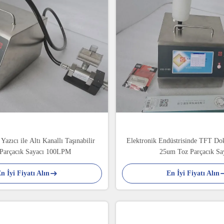
Yazıcı ile Altı Kanallı Taşınabilir
Elektronik Endüstrisinde TFT Do
Parçacık Sayacı 100LPM
25um Toz Parçacık Sa
n İyi Fiyatı Alın
En İyi Fiyatı Alın