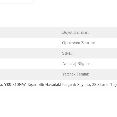
Boyut Kanalları:
Operasyon Zamanı:
SINIF:
Ambalaj Bilgileri:
Yetenek Temini:
sı
, 
Y09-310NW Taşınabilir Havadaki Parçacık Sayıcısı
, 
28.3L/min Taşı