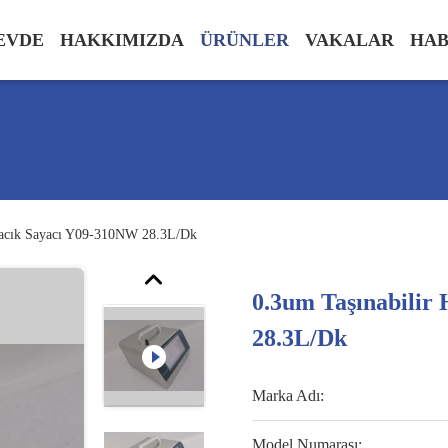
EVDE
HAKKIMIZDA
ÜRÜNLER
VAKALAR
HAB
rçacık Sayacı Y09-310NW 28.3L/Dk
0.3um Taşınabilir
28.3L/Dk
Marka Adı:
Model Numarası: