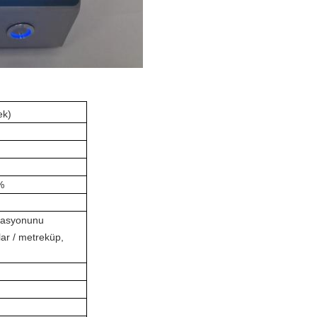
ek)
%
rasyonunu
lar / metreküp,