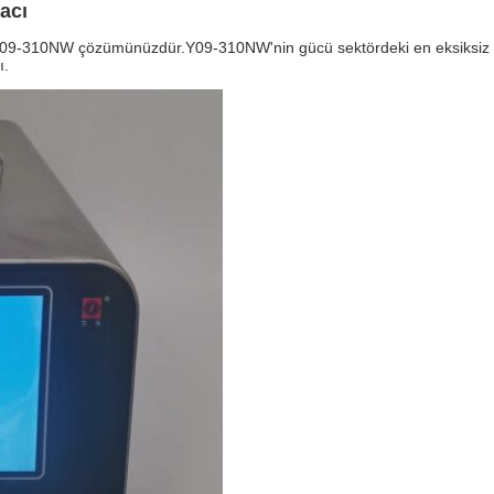
acı
 Y09-310NW çözümünüzdür.Y09-310NW'nin gücü sektördeki en eksiksiz ken
ı.