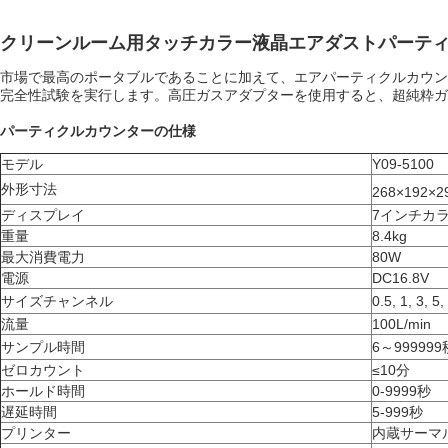
クリーンルーム用タッチカラー液晶エアダストパーテ
市場で最高のポータブルであることに加えて、エアパーティクルカウン
完全性試験を実行します。高圧ガスアダプターを使用すると、超純粋ガ
パーティクルカウンターの仕様
モデル
Y09-5100
外形寸法
268×192×2
ディスプレイ
7インチカ
重量
8.4kg
最大消費電力
80W
電源
DC16.8V
サイズチャンネル
0.5, 1
,
3
,
5
,
流量
100L/min
サンプル時間
6～999999
ゼロカウント
≤10分
ホールド時間
0-9999秒
遅延時間
5-999秒
プリンター
内蔵サーマ