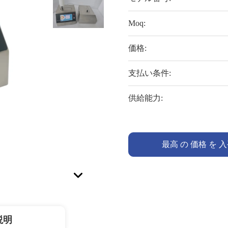
Moq:
価格:
支払い条件:
供給能力:
最高 の 価格 を 
説明