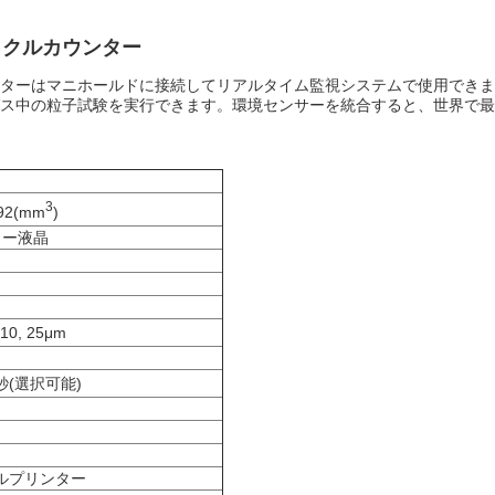
ィクルカウンター
ターはマニホールドに接続してリアルタイム監視システムで使用できま
ス中の粒子試験を実行できます。環境センサーを統合すると、世界で最
3
92
(
mm
)
ラー液晶
10, 25μm
秒
(
選択可能
)
ルプリンター