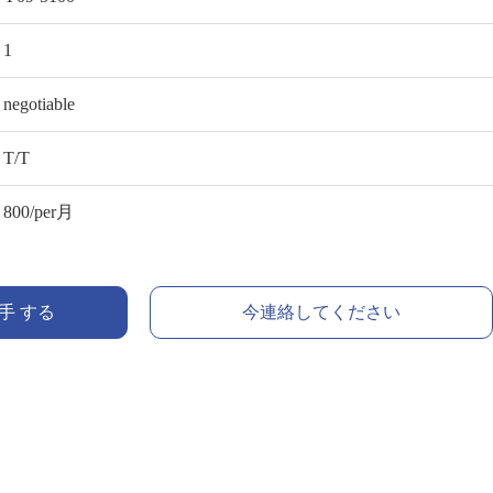
1
negotiable
T/T
800/per月
入手 する
今連絡してください