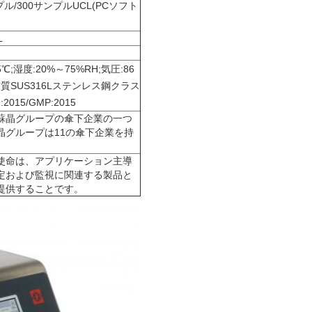
プル/300サンプルUCL
(
PCソフト
L
5℃;湿度:20%～75%RH;気圧:86
材質
SUS316Lステンレス鋼
クラス
1:2015/GMP:2015
蘇晶グループの傘下企業の一つ
晶グループは11の傘下企業を持
）
使命は、アプリケーション主導
定および監視に関連する製品と
提供することです。