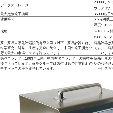
20000サン
データストレージ
ウェア付き
)
最大定格粒子濃度
35000粒子/
稼働時間
5.5時間以上
温度:10～3
環境
～106Kpa
ISO14644-
蘇州蘇晶自動化計器設備有限公司（以下、蘇晶計器）は、
蘇晶計器は
科学研究、開発、生産を完全に統合し、中国の粒子測定分
です。（蘇
野で最大の市場シェアを誇っています。
っています
蘇晶ブランドは1983年以来「中国有名ブランド」の栄誉を
蘇晶計器の
授与されています。蘇晶グループは35年連続で同業他社の
型の粒子測
中でトップの座を維持しています。
サービスを