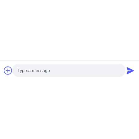
5. Verpackung
Tags:
Tragbarer Partikel-Zähler DC16.8V
Y09-350 Tragbarer Partikelzähler
Photo
Tragbarer Zähler des Partikel-50LPM
Video Call
Audio Call