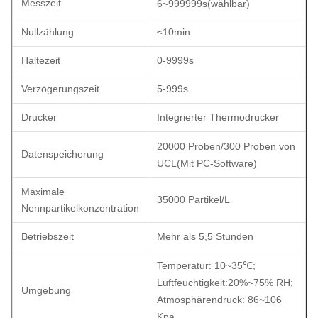
Messzeit
6~999999s
(
wählbar
)
Nullzählung
≤10min
Haltezeit
0-9999s
Verzögerungszeit
5-999s
Drucker
Integrierter Thermodrucker
20000 Proben/300 Proben von
Datenspeicherung
UCL
(
Mit PC-Software
)
Maximale
35000 Partikel/L
Nennpartikelkonzentration
Betriebszeit
Mehr als 5,5 Stunden
Temperatur: 10~35
℃
;
Luftfeuchtigkeit
:
20%~75% RH;
Umgebung
Atmosphärendruck: 86~106
Kpa