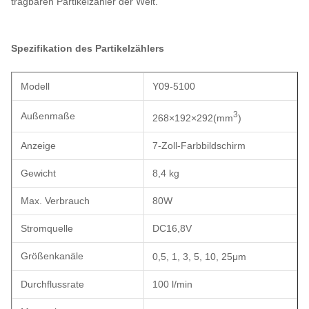
tragbaren Partikelzähler der Welt.
Spezifikation des Partikelzählers
Modell
Y09-5100
3
Außenmaße
268×192×292
(
mm
)
Anzeige
7-Zoll-Farbbildschirm
Gewicht
8,4 kg
Max. Verbrauch
80W
Stromquelle
DC16,8V
Größenkanäle
0,5, 1
,
3
,
5
,
10, 25μm
Durchflussrate
100 l/min