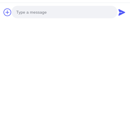
Las etiquetas:
Contador portátil de la partícula de DC16.8V
Y09-350 Contador de partículas portátil
Photo
Contador portátil de la partícula 50LPM
Video Call
Audio Call
Productos relacionados