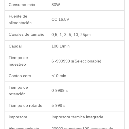
Consumo máx.
80W
Fuente de
CC 16,8V
alimentación
Canales de tamaño
0,5, 1
,
3
,
5
,
10, 25μm
Caudal
100 L/min
Tiempo de
6~999999 s
(
Seleccionable
)
muestreo
Conteo cero
≤10 min
Tiempo de
0-9999 s
retención
Tiempo de retardo
5-999 s
Impresora
Impresora térmica integrada
Almacenamiento
20000 muestras/300 muestras de