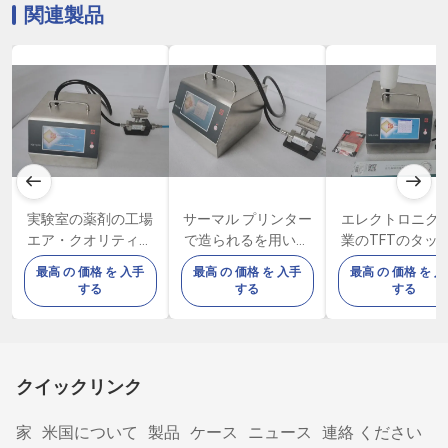
関連製品
実験室の薬剤の工場
サーマル プリンター
エレクトロニク
エア・クオリティの
で造られるを用いる
業のTFTのタッ
粒子のカウンター
6つのチャネルの携
面25umのほこ
最高 の 価格 を 入手
最高 の 価格 を 入手
最高 の 価格 を 
100LPM 80W
帯用空気粒子のカウ
カウンター
する
する
する
ンター100LPM
クイックリンク
家
米国について
製品
ケース
ニュース
連絡 ください