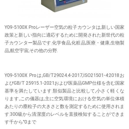
Y09-5100X Proレーザー空気の粒子カウンタは,新しい国家
政策と新しい指向に適応するために開発された新世代の粒
子カウンター製品です.化学食品,化粧品,医療・健康,生物製
品,航空宇宙,その他の分野.
Y09-5100X Proは,GB/T29024.4-2017,ISO21501-4:2018お
よびGB/T 25915.1-2021および医薬品GMP仕様を含む国家
基準を満たしています.類似製品と比較して,小さく軽くな
ります.,この儀器は,主に空気環境における空気の単位体積
あたりの塵粒子の大きさと数を測定するために使用されま
す.300級から清潔度のレベルを直接検知することができま
す千から"0まで