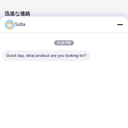
迅速な連絡
住所
Sofia
No.2 Weixinの道、蘇州工業団地、江蘇、中国
電話番号:
6:29 PM
0086-15850197058
Good day, what product are you looking for?
メール
sales@sj-auto.cn
私たちのニュースレター
ニュースレターへの購読は,割引などで可能です.