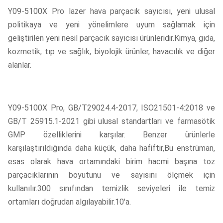
Y09-5100X Pro lazer hava parçacık sayıcısı, yeni ulusal
politikaya ve yeni yönelimlere uyum sağlamak için
geliştirilen yeni nesil parçacık sayıcısı ürünleridir.Kimya, gıda,
kozmetik, tıp ve sağlık, biyolojik ürünler, havacılık ve diğer
alanlar.
Y09-5100X Pro, GB/T29024.4-2017, ISO21501-4:2018 ve
GB/T 25915.1-2021 gibi ulusal standartları ve farmasötik
GMP özelliklerini karşılar. Benzer ürünlerle
karşılaştırıldığında daha küçük, daha hafiftir,Bu enstrüman,
esas olarak hava ortamındaki birim hacmi başına toz
parçacıklarının boyutunu ve sayısını ölçmek için
kullanılır.300 sınıfından temizlik seviyeleri ile temiz
ortamları doğrudan algılayabilir.10'a.