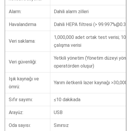
Alarm:
Dahili alarm zilleri
Havalandırma
Dahili HEPA filtresi (> 99.997%@0.3 u
1,000,000 adet ortak test verisi; 10,0
Veri saklama:
çalışma verisi
Yetkili yönetim (Yönetim düzeyi yönet
Veri güvenliği:
operatörden oluşur)
Işık kaynağı ve
Yarım iletkenli lazer kaynağı >30,000 h
ömrü:
Sıfır sayımı:
≤10 dakikada
Arayüz:
USB
Oda sayısı:
Sınırsız