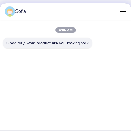
Hızlı iletişim
Sofia
Adres
No.2 Weixin Yolu, Suzhou Endüstri Parkı, Jiangsu, Çin
4:06 AM
Tel:
0086-15850197058
Good day, what product are you looking for?
E-Posta
sales@sj-auto.cn
Haber Bültenimiz
İndirimler ve daha fazlası için bültenimize abone olun.