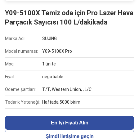
Y09-5100X Temiz oda için Pro Lazer Hava
Parçacık Sayıcısı 100 L/dakikada
Marka Adı:
SUJING
Model numarası:
Y09-5100X Pro
Moq:
1 ünite
Fiyat:
negotiable
Ödeme şartları:
T/T, Western Union, , L/C
Tedarik Yeteneği:
Haftada 5000 birim
En İyi Fiyatı Alın
Şimdi iletişime geçin