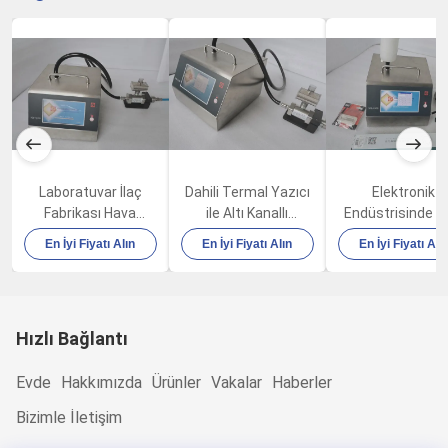
Laboratuvar İlaç
Dahili Termal Yazıcı
Elektronik
Fabrikası Hava
ile Altı Kanallı
Endüstrisinde 
Kalitesi Parçacık
Taşınabilir Hava
Dokunmatik Ekr
En İyi Fiyatı Alın
En İyi Fiyatı Alın
En İyi Fiyatı Alı
Sayacı 100LPM 80W
Parçacık Sayacı
25um Toz Parça
100LPM
Sayacı
Hızlı Bağlantı
Evde
Hakkımızda
Ürünler
Vakalar
Haberler
Bizimle İletişim