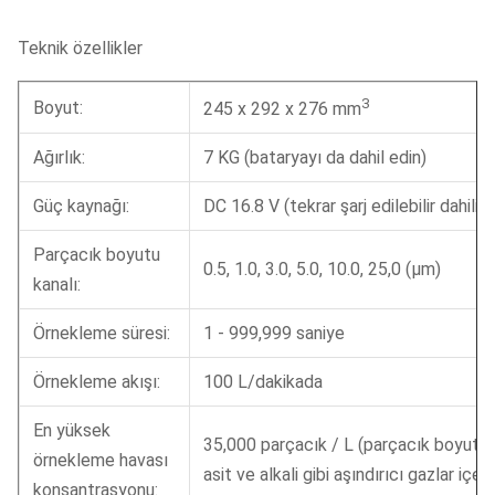
Teknik özellikler
3
Boyut:
245 x 292 x 276 mm
Ağırlık:
7 KG (bataryayı da dahil edin)
Güç kaynağı:
DC 16.8 V (tekrar şarj edilebilir dahili 
Parçacık boyutu
0.5, 1.0, 3.0, 5.0, 10.0, 25,0 (μm)
kanalı:
Örnekleme süresi:
1 - 999,999 saniye
Örnekleme akışı:
100 L/dakikada
En yüksek
35,000 parçacık / L (parçacık boyutu
örnekleme havası
asit ve alkali gibi aşındırıcı gazlar içe
konsantrasyonu: