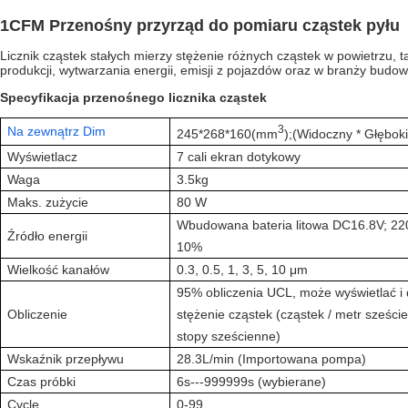
1CFM Przenośny przyrząd do pomiaru cząstek pyłu
Licznik cząstek stałych mierzy stężenie różnych cząstek w powietrzu, t
produkcji, wytwarzania energii, emisji z pojazdów oraz w branży budow
Specyfikacja przenośnego licznika cząstek
3
Na zewnątrz Dim
245*268*160
(
mm
);
(Widoczny * Głęboki
Wyświetlacz
7 cali ekran dotykowy
Waga
3.5kg
Maks. zużycie
80 W
Wbudowana bateria litowa DC16.8V; 22
Źródło energii
10%
Wielkość kanałów
0.3, 0.5, 1, 3, 5, 10 μm
95% obliczenia UCL, może wyświetlać i
Obliczenie
stężenie cząstek (cząstek / metr szeście
stopy sześcienne)
Wskaźnik przepływu
28.3L/min (Importowana pompa)
Czas próbki
6s---999999s (wybierane)
Cycle
0-99