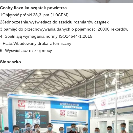
Cechy licznika cząstek powietrza
1Objętość próbki 28,3 lpm (
1.0CFM)
.
2
Jednocześnie.
wyświetlacz do sześciu rozmiarów cząstek
3.
pamięć do przechowywania danych o pojemności 20000 rekordów
4. Spełniają wymagania normy ISO14644-1:2015
- Piąte.
Wbudowany drukarz termiczny
6- Wyświetlacz niskiej mocy.
Słoneczko