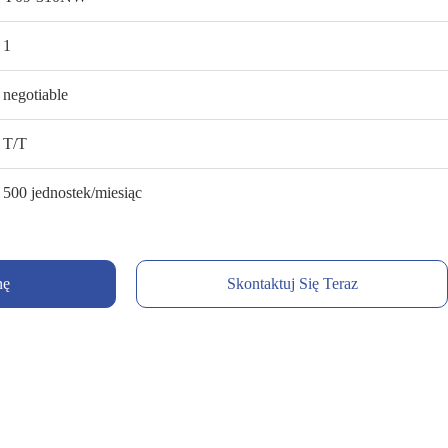
1
negotiable
T/T
500 jednostek/miesiąc
nę
Skontaktuj Się Teraz