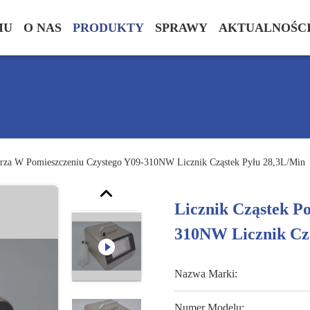
MU
O NAS
PRODUKTY
SPRAWY
AKTUALNOŚC
trza W Pomieszczeniu Czystego Y09-310NW Licznik Cząstek Pyłu 28,3L/min
Licznik Cząstek P
310NW Licznik Czą
Nazwa Marki:
Numer Modelu: