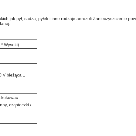
akich jak pył, sadza, pyłek i inne rodzaje aerozoli.Zanieczyszczenie p
lanej.
 * Wysoki)
0 V bieżąca ±
 drukować
nny, cząsteczki /