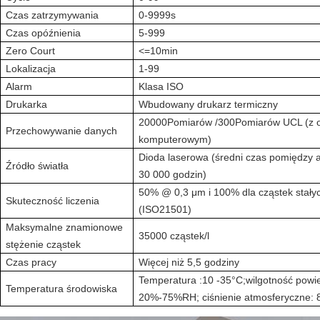
Czas zatrzymywania
0-9999s
Czas opóźnienia
5-999
Zero Court
<=10min
Lokalizacja
1-99
Alarm
Klasa ISO
Drukarka
Wbudowany drukarz termiczny
20000Pomiarów /300Pomiarów UCL (z
Przechowywanie danych
komputerowym)
Dioda laserowa (średni czas pomiędzy 
Źródło światła
30 000 godzin)
50% @ 0,3 μm i 100% dla cząstek stały
Skuteczność liczenia
(ISO21501)
Maksymalne znamionowe
35000 cząstek/l
stężenie cząstek
Czas pracy
Więcej niż 5,5 godziny
Temperatura :10 -35
°C
;
wilgotność powie
Temperatura środowiska
20%-75%RH; ciśnienie atmosferyczne: