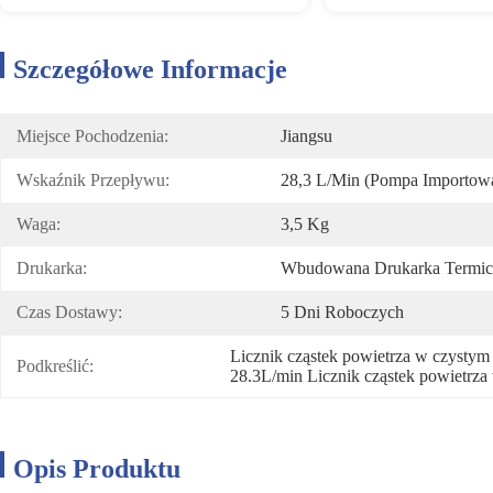
Szczegółowe Informacje
Miejsce Pochodzenia:
Jiangsu
Wskaźnik Przepływu:
28,3 L/min (pompa Importow
Waga:
3,5 Kg
Drukarka:
Wbudowana Drukarka Termic
Czas Dostawy:
5 Dni Roboczych
Licznik cząstek powietrza w czysty
Podkreślić:
28.3L/min Licznik cząstek powietrz
Opis Produktu