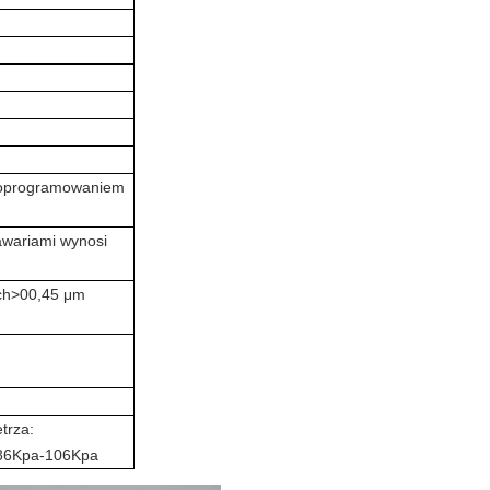
 oprogramowaniem
awariami wynosi
ch
>
00,45 μm
trza:
 86Kpa-106Kpa