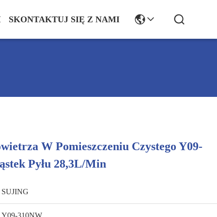
I
SKONTAKTUJ SIĘ Z NAMI
owietrza W Pomieszczeniu Czystego Y09-
stek Pyłu 28,3L/min
SUJING
Y09-310NW