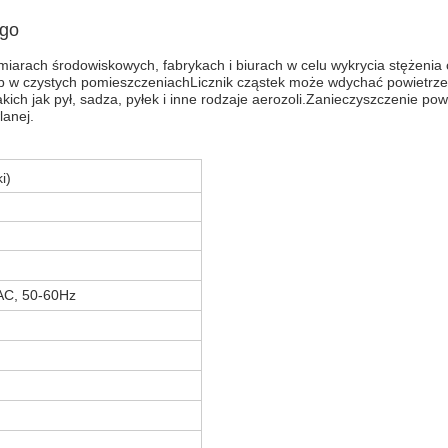
ego
iarach środowiskowych, fabrykach i biurach w celu wykrycia stężenia c
 w czystych pomieszczeniachLicznik cząstek może wdychać powietrze w
akich jak pył, sadza, pyłek i inne rodzaje aerozoli.Zanieczyszczenie p
lanej.
i)
AC, 50-60Hz