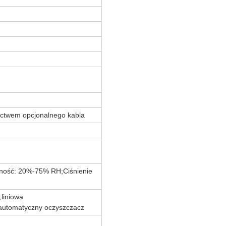
ictwem opcjonalnego kabla
tność: 20%-75% RH
;
Ciśnienie
liniowa
automatyczny oczyszczacz