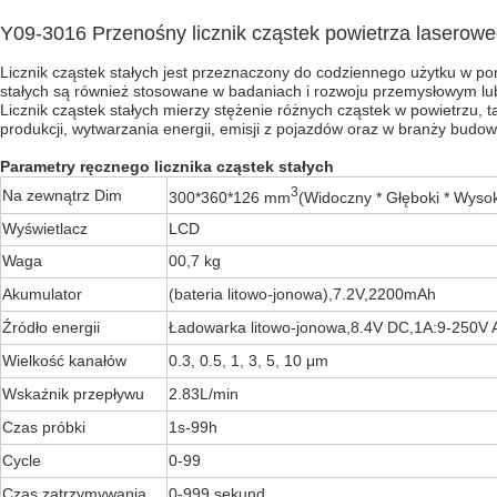
Y09-3016 Przenośny licznik cząstek powietrza laserow
Licznik cząstek stałych jest przeznaczony do codziennego użytku w pom
stałych są również stosowane w badaniach i rozwoju przemysłowym lub
Licznik cząstek stałych mierzy stężenie różnych cząstek w powietrzu, t
produkcji, wytwarzania energii, emisji z pojazdów oraz w branży budow
Parametry ręcznego licznika cząstek stałych
3
Na zewnątrz Dim
300*360*126 mm
(Widoczny * Głęboki * Wysok
Wyświetlacz
LCD
Waga
00,7 kg
Akumulator
(bateria litowo-jonowa),7.2V,2200mAh
Źródło energii
Ładowarka litowo-jonowa,8.4V DC,1A:9-250V 
Wielkość kanałów
0.3, 0.5, 1, 3, 5, 10
μm
Wskaźnik przepływu
2.83
L/min
Czas próbki
1s-99h
Cycle
0-99
Czas zatrzymywania
0-999 sekund