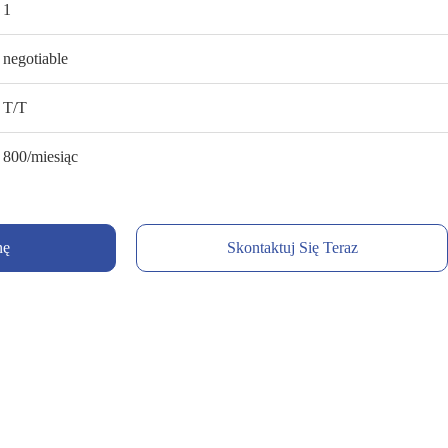
1
negotiable
T/T
800/miesiąc
nę
Skontaktuj Się Teraz