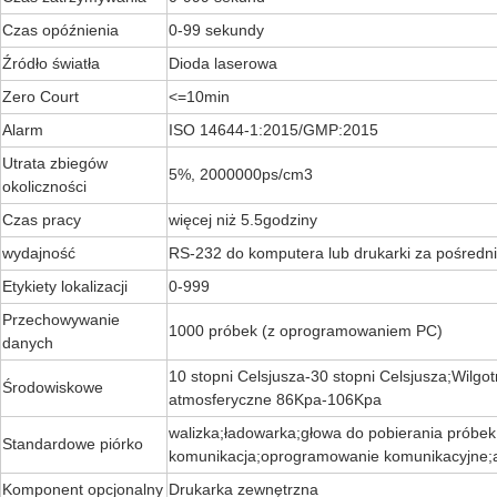
Czas opóźnienia
0-99 sekundy
Źródło światła
Dioda laserowa
Zero Court
<=10min
Alarm
ISO 14644-1:2015/GMP:2015
Utrata zbiegów
5%, 2000000ps/cm3
okoliczności
Czas pracy
więcej niż 5.5
godziny
wydajność
RS-232 do komputera lub drukarki za pośredn
Etykiety lokalizacji
0-999
Przechowywanie
1000 próbek (z oprogramowaniem PC)
danych
10 stopni Celsjusza-30 stopni Celsjusza
;
Wilgo
Środowiskowe
atmosferyczne
86Kpa-106Kpa
walizka;ładowarka;głowa do pobierania próbek;
Standardowe piórko
komunikacja;oprogramowanie komunikacyjne;
Komponent opcjonalny
Drukarka zewnętrzna