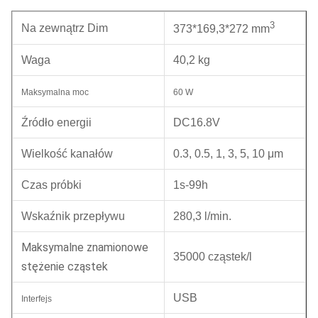
3
Na zewnątrz Dim
373*169,3*272 mm
Waga
40,2 kg
Maksymalna moc
60 W
Źródło energii
DC16.8V
Wielkość kanałów
0.3, 0.5, 1, 3, 5, 10
μm
Czas próbki
1s-99h
Wskaźnik przepływu
280,3 l/min.
Maksymalne znamionowe
35000 cząstek/l
stężenie cząstek
USB
Interfejs