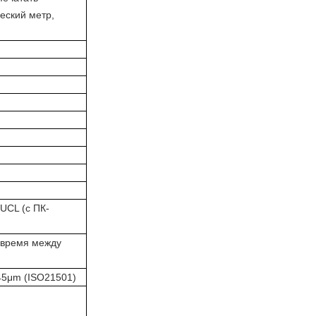
еский метр,
UCL (с ПК-
 время между
45μm (ISO21501)