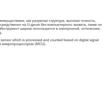
имуществами, как разумная структура, высокая точность,
средственно на U-диске без компьютерного захвата, также он
нструмент широко используется в электронной, оптические,
д.
al sensor which is processed and counted based on digital signal
им микропроцессором (MCU).