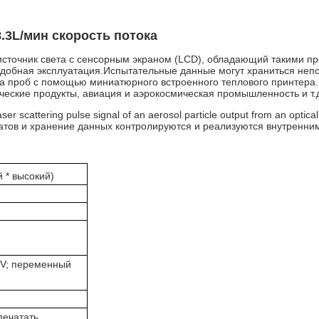
.3L/мин скорость потока
сточник света с сенсорным экраном (LCD), обладающий такими пре
 удобная эксплуатация.Испытательные данные могут храниться непо
а проб с помощью миниатюрного встроенного теплового принтера.И
ческие продукты, авиация и аэрокосмическая промышленность и т.
ser scattering pulse signal of an aerosol particle output from an optic
татов и хранение данных контролируются и реализуются внутренн
й * высокий)
8V; переменный
печатать