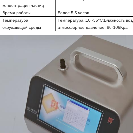
концентрация частиц
Время работы
Более 5,5 часов
Температура
Температура :10 -35
°C
;
Влажность воз
окружающей среды
атмосферное давление: 86-106Kpa