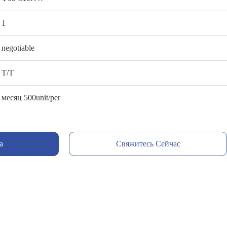
1
negotiable
T/T
месяц 500unit/per
а
Свяжитесь Сейчас