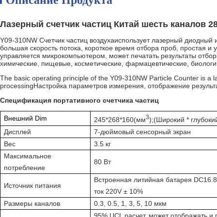
Описание Продукта
Лазерный счетчик частиц Китай шесть каналов 28
Y09-310NW Счетчик частиц воздуха
использует лазерный диодный и
большая скорость потока, короткое время отбора проб, простая и
управляется микрокомпьютером, может печатать результаты отбор
химические, пищевые, косметические, фармацевтические, биологи
The basic operating principle of the Y09-310NW Particle Counter is a la
processingНастройка параметров измерения, отображение резуль
Спецификация портативного счетчика частиц
3
Внешний Dim
245*268*160
(
мм
);
(Широкий * глубоки
Дисплей
7-дюймовый сенсорный экран
Вес
3.5 кг
Максимальное
80 Вт
потребление
Встроенная литийная батарея DC16.
Источник питания
ток 220V ± 10%
Размеры каналов
0.3, 0.5, 1, 3, 5, 10 мкм
95% UCL расчет, может отображать и 