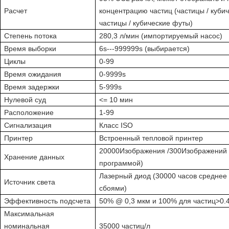
Расчет
концентрацию частиц (частицы / кубич
частицы / кубические футы)
Степень потока
280,3 л/мин (импортируемый насос)
Время выборки
6s---999999s (выбирается)
Циклы
0-99
Время ожидания
0-9999s
Время задержки
5-999s
Нулевой суд
<= 10 мин
Расположение
1-99
Сигнализация
Класс ISO
Принтер
Встроенный тепловой принтер
20000Изображения /300Изображений 
Хранение данных
программой)
Лазерный диод (30000 часов среднее
Источник света
сбоями)
Эффективность подсчета
50% @ 0,3 мкм и 100% для частиц
>
0.
Максимальная
номинальная
35000 частиц/л