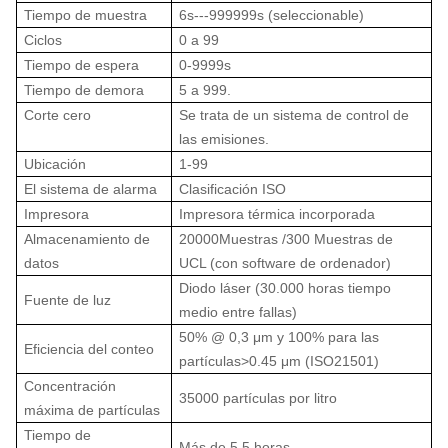
Tiempo de muestra
6s---999999s (seleccionable)
Ciclos
0 a 99
Tiempo de espera
0-9999s
Tiempo de demora
5 a 999.
Corte cero
Se trata de un sistema de control de
las emisiones.
Ubicación
1-99
El sistema de alarma
Clasificación ISO
Impresora
Impresora térmica incorporada
Almacenamiento de
20000Muestras /300 Muestras de
datos
UCL (con software de ordenador)
Diodo láser (30.000 horas tiempo
Fuente de luz
medio entre fallas)
50% @ 0,3 μm y 100% para las
Eficiencia del conteo
partículas
>
0.45 μm (ISO21501)
Concentración
35000 partículas por litro
máxima de partículas
Tiempo de
Más de 5,5 horas