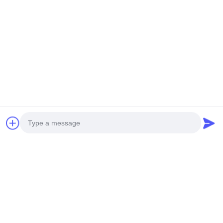
Teléfono:
0086-15850197058
El Correo Electrónico
sales@sj-auto.cn
Nuestro boletín
Suscríbete a nuestro boletín para obtener descuentos y más.
Photo
Video Call
Contáctenos
Audio Call