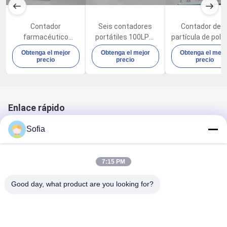
Contador
Seis contadores
Contador de l
farmacéutico
portátiles 100LPM
partícula de polv
100LPM 80W de la
de la partícula de
la pantalla TF
Obtenga el mejor
Obtenga el mejor
Obtenga el mejo
partícula de la
aire de los canales
táctil 25um e
precio
precio
precio
calidad del aire de la
con construido en
industria
fábrica del
impresora térmica
electrónica
laboratorio
Enlace rápido
Sofia
Hogar
SOBRE LOS E.E.U.U.
Productos
Casos
Noticias
Contáctenos
7:15 PM
Contacto rápido
Good day, what product are you looking for?
DirecciÓn
Camino de No.2 Weixin, parque industrial de Suzhou,
Jiangsu, China