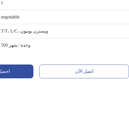
1
negotiable
T/T، L/C، ويسترن يونيون
500 وحدة / شهر
اتصل الآن
احصل