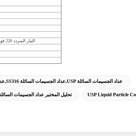
التيار المتردد 220 فولت ± 10٪، 50 هرتز؛ التيار المتردد 16.4 فولت
عداد الجسيمات الإلكترونية من إدارة الأغذية والعقاقير,SS316 عداد الجسيمات السائلة,USP عداد الجسيمات السائلة
USP Liquid Particle C
تحليل المختبر عداد الجسيمات السائلة,عداد