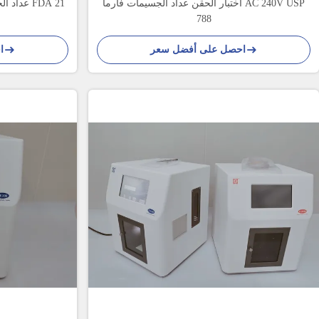
اختبار الحقن عداد الجسيمات فارما AC 240V USP
عداد الج
788
احصل على أفضل سعر
ا