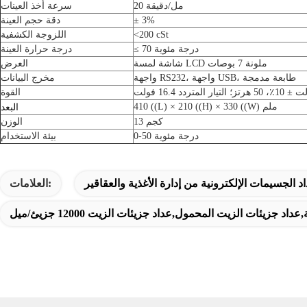
20 مل/دقيقة
سرعة أخذ العينات
± 3%
دقة حجم العينة
<200 cSt
اللزوجة الكشفية
≤ 70 درجة مئوية
درجة حرارة العينة
شاشة لمسة LCD ملونة 7 بوصات
العرض
واجهة RS232، واجهة USB، طابعة مدمجة
مخرج البيانات
القوة
410 ((L) × 210 ((H) × 330 ((W) ملم
البعد
13 كجم
الوزن
0-50 درجة مئوية
بيئة الاستخدام
العلامات:
 جزيئات الزيت المحمول,عداد جزيئات الزيت 12000 جزيئ/ميل