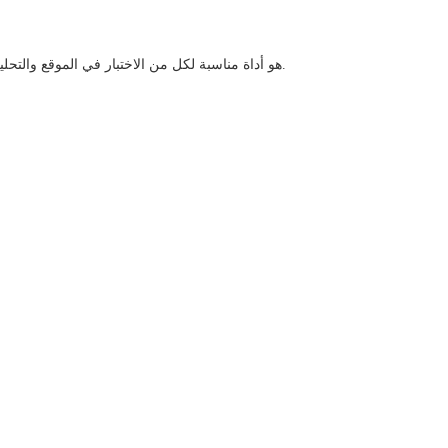
عداد الجسيمات السائلة (الزيتية) المحمول L02B هو أداة مناسبة لكل من الاختبار في الموقع والتحليل المعملي.يستخدم الجهاز مبدأ الضوء لتقييم حجم وكمية من الملوثات الجزيئات الصغيرة في الوسائط السائلة.