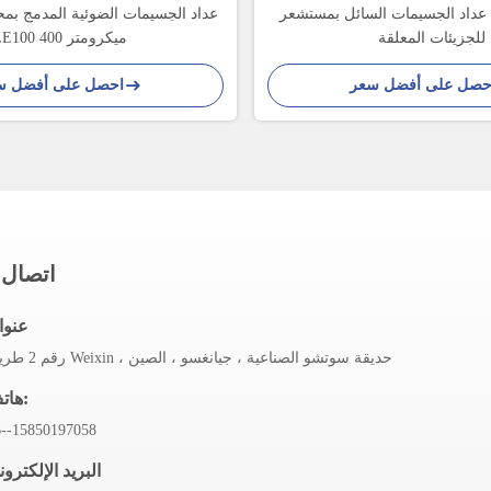
عداد الجسيمات السائل بمستشعر PTFE Usp 788
عداد الجسيمات الضوئية المدمج ب
للجزيئات المعلقة
LE100 400 ميكرومتر
حصل على أفضل سعر
احصل على أفضل س
اتصال 
عنوا
رقم 2 طريق Weixin ، حديقة سوتشو الصناعية ، جيانغسو ، الصين
هاتف:
6--15850197058
البريد الإلكترو