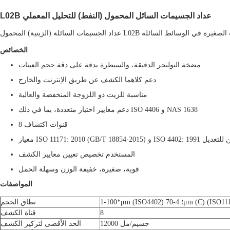
L02B عداد الجسيمات السائل المحمول (النفط) للتحليل المعملي
الخصائص
مضخة البولنجر الدقيقة، والسيطرة بدقة على دقة حجم العينات
دعم كلاهما الكشف عن طريق الإنترنت والخارج
مناسبة للزيت ذو اللزوجة المنخفضة والعالية
دعم معايير اختبار متعددة، بما في ذلك ISO 4406 و NAS 1638
8 قنوات اكتشاف
ISO 1117) و ISO 4402: 1991 معيارين للتعديل
المستخدم تخصيص تعيين معايير الكشف
قوية، صغيرة، خفيفة الوزن وسهلة الحمل
المواصفات
μm (ISO44) ؛ 4-70μm (C) (ISO11171)
نطاق الحجم
8
قناة الكشف
12000 جسيم/مل
الحد الأقصى لتركيز الكشف